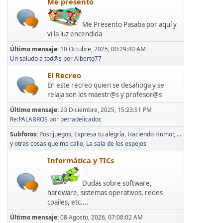
Me presento
Me Presento Pasaba por aquí y
vi la luz encendida
Último mensaje:
10 Octubre, 2025, 00:29:40 AM
Un saludo a tod@s
por
Alberto77
El Recreo
En este recreo quien se desahoga y se
relaja son los maestr@s y profesor@s
Último mensaje:
23 Diciembre, 2025, 15:23:51 PM
Re:PALABROS
por
petradelicadoc
Subforos
Postijuegos
Expresa tu alegría
Haciendo Humor
...
y otras cosas que me callo
La sala de los espejos
Informática y TICs
Dudas sobre software,
hardware, sistemas operativos, redes
coailes, etc....
Último mensaje:
08 Agosto, 2026, 07:08:02 AM