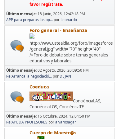
favor regístrate
.
Último mensaje:
18 Junio, 2026, 12:42:18 PM
APP para preparas las op...
por
Leonardo
Foro general - Enseñanza
http://www.ustealdia.org/foro/imagesforos
/general.jpg" width="70" height="40"
/>Foro de debate sobre temas generales
educativos y laborales.
Último mensaje:
02 Agosto, 2026, 20:09:50 PM
Re:Arranca la negociació...
por
DEJAN
Coeduca
ConciénciaLAS,
ConciénciaLOS, ConciénciaTE
Último mensaje:
16 Octubre, 2024, 12:04:50 PM
Re:AYUDA PROFESORES
por
alvarosagar
Cuerpo de Maestr@s