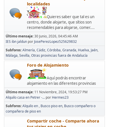
localidades
Quieres saber que tal es un
centro, donde alojarte, que sítios son
recomendables para alojarse, comer....
Último mensaje:
30 Junio, 2026, 04:45:46 AM
IES ibn jaldun
por
JosePerezLopez525629832
Subforos
Almería
Cádiz
Córdoba
Granada
Huelva
Jaén
Málaga
Sevilla
Otras provincias fuera de Andalucía
Foro de Alojamiento
Aquí podrás encontrar
alojamiento en las diferentes provincias
Último mensaje:
11 Noviembre, 2024, 19:53:27 PM
Alquilo casa en Petrer -...
por
Hermes23
Subforos
Alquilo en
Busco piso en
Busco compañero o
compañera de piso en
Compartir coche - Comparte ahora
tus viajes en coche