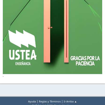
'
|
|
Ayuda
Reglas y Términos
Ir Arriba ▲