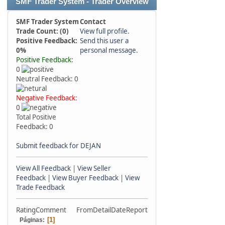
SMF Trader System - Trader Overview
SMF Trader System
Contact
Trade Count: (0)
View full profile.
Positive Feedback:
Send this user a
0%
personal message.
Positive Feedback:
0
Neutral Feedback: 0
Negative Feedback:
0
Total Positive
Feedback: 0
Submit feedback for DEJAN
View All Feedback
|
View Seller
Feedback
|
View Buyer Feedback
|
View
Trade Feedback
Rating
Comment
From
Detail
Date
Report
1
Páginas