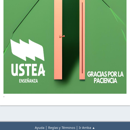
'
|
|
Ayuda
Reglas y Términos
Ir Arriba ▲