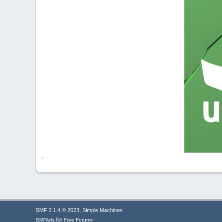
'
,
SMF 2.1.4 © 2023
Simple Machines
for
SMFAds
Free Forums