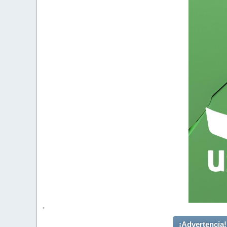
'
¡Advertencia!