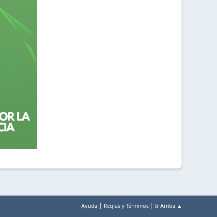
|
|
Ayuda
Reglas y Términos
Ir Arriba ▲