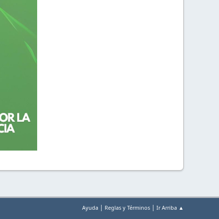
|
|
Ayuda
Reglas y Términos
Ir Arriba ▲