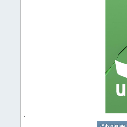
'
¡Advertencia!