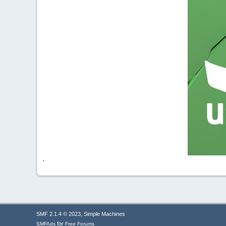
'
,
SMF 2.1.4 © 2023
Simple Machines
for
SMFAds
Free Forums