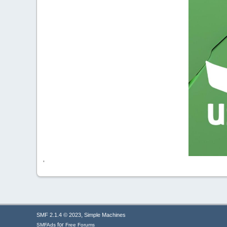
'
,
SMF 2.1.4 © 2023
Simple Machines
for
SMFAds
Free Forums