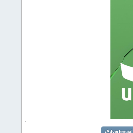
'
¡Advertencia!