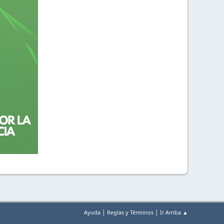
|
|
Ayuda
Reglas y Términos
Ir Arriba ▲