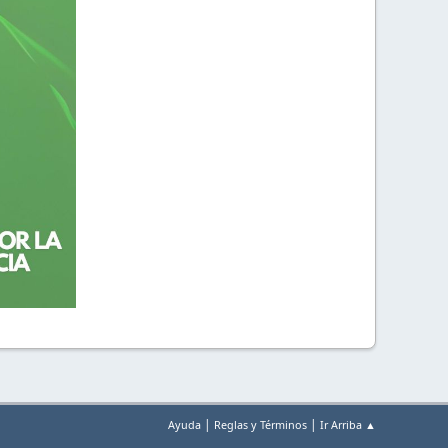
|
|
Ayuda
Reglas y Términos
Ir Arriba ▲