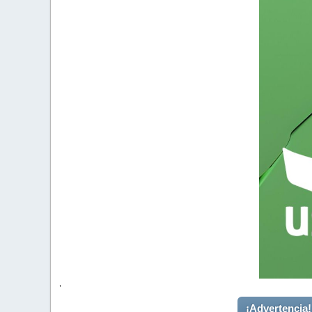
'
¡Advertencia!