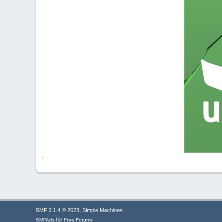
'
,
SMF 2.1.4 © 2023
Simple Machines
for
SMFAds
Free Forums