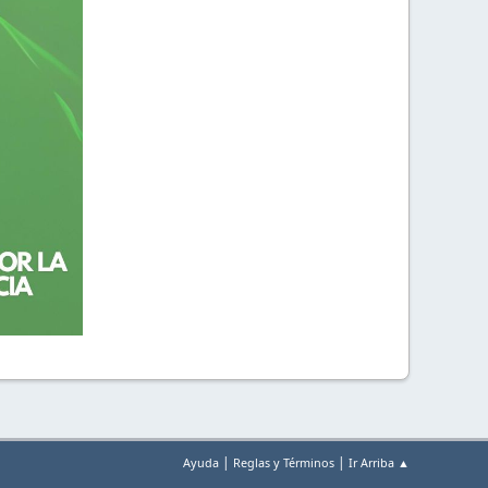
|
|
Ayuda
Reglas y Términos
Ir Arriba ▲