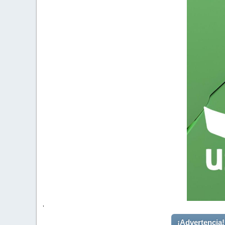
'
¡Advertencia!