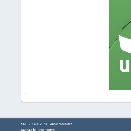
'
,
SMF 2.1.4 © 2023
Simple Machines
for
SMFAds
Free Forums