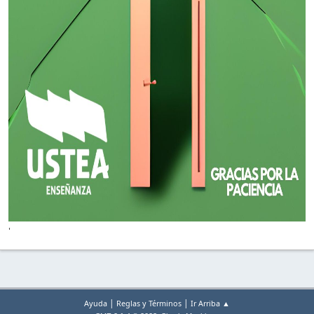
'
|
|
Ayuda
Reglas y Términos
Ir Arriba ▲