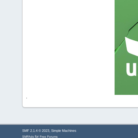
'
,
SMF 2.1.4 © 2023
Simple Machines
for
SMFAds
Free Forums