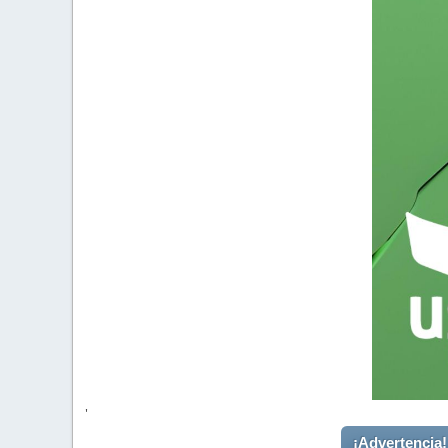
'
¡Advertencia!