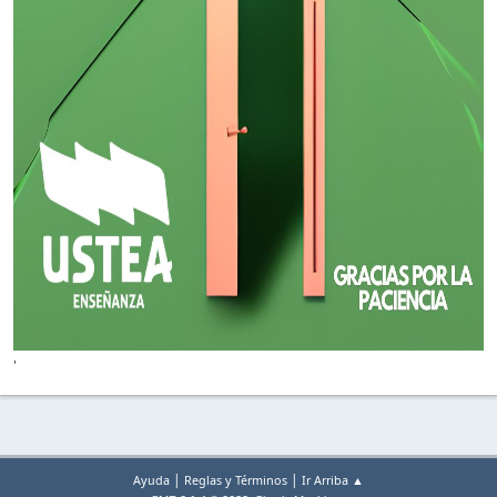
'
|
|
Ayuda
Reglas y Términos
Ir Arriba ▲