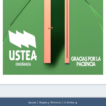
'
|
|
Ayuda
Reglas y Términos
Ir Arriba ▲