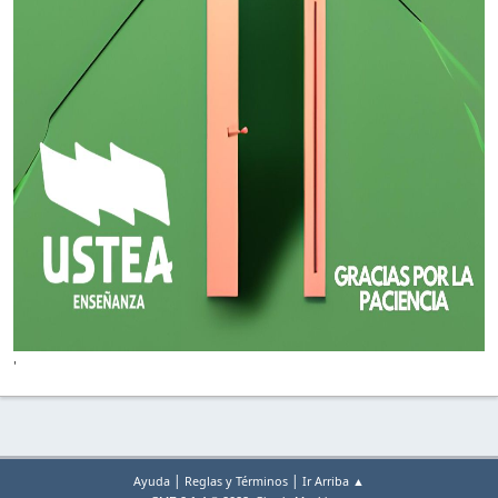
'
|
|
Ayuda
Reglas y Términos
Ir Arriba ▲