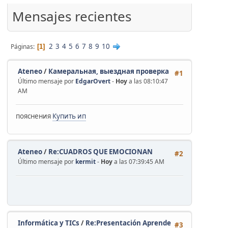
'
Mensajes recientes
2
3
4
5
6
7
8
9
10
Páginas
1
Ateneo
/
Камеральная, выездная проверка
#1
Último mensaje por
EdgarOvert
-
Hoy
a las 08:10:47
AM
пояснения
Купить ип
Ateneo
/
Re:CUADROS QUE EMOCIONAN
#2
Último mensaje por
kermit
-
Hoy
a las 07:39:45 AM
Informática y TICs
/
Re:Presentación Aprende
#3