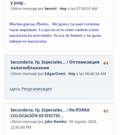
y Jueg...
Último mensaje por
kermit
-
Hoy
a las 07:34:55 AM
Muchas gracias, Phobos... Me gusta y la usaré conforme
vayas ampliando. Lo que no sé es cómo cambiar a letra
mayúscula las actividades. Yo soy de Infantil y me gusta
trabajar en mayúsculas.
Secundaria, Fp, Especiales...
/
Оптимизация
#4
налогооблажения
Último mensaje por
EdgarOvert
-
Hoy
a las 06:46:34 AM
здесь
Реорганизация
Secundaria, Fp, Especiales...
/
Re:PORRA
#5
COLOCACIÓN DE EFECTIV...
Último mensaje por
John Rombo
- 05 Agosto, 2026,
22:42:40 PM