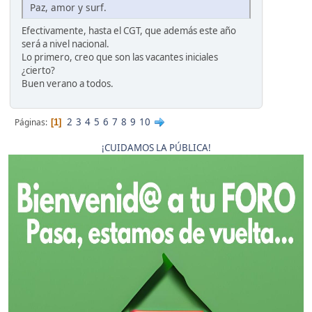
Paz, amor y surf.
Efectivamente, hasta el CGT, que además este año
será a nivel nacional.
Lo primero, creo que son las vacantes iniciales
¿cierto?
Buen verano a todos.
2
3
4
5
6
7
8
9
10
Páginas
1
¡CUIDAMOS LA PÚBLICA!