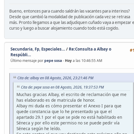
Bueno, entonces para cuando saldrán las vacantes para interinos?
Desde que cambió la modalidad de publicación cada vez se retrasa
más. Pronto llegamos a que las adjudiquen cuñado vaya a empezar e
curso y luego a buscar alojamiento cuando todo está cogido.
Secundaria, Fp, Especiales...
/
Re:Consulta a Albay o
#
Respúbli...
Último mensaje por
pepe sosa
-
Hoy
a las 10:46:55 AM
Cita de: albay en 08 Agosto, 2026, 23:21:46 PM
Cita de: pepe sosa en 08 Agosto, 2026, 19:37:53 PM
Muchas gracias Albay, el escrito de reclamación que me
has elaborado es de matricula de honor.
Albay mi duda es cómo presentar el Anexo I para que
quede constancia que lo he presentado ya que el
apartado 29.1 por el que se pide no está habilitado en
Séneca y por ello este permiso no se puede pedir vía
Séneca según he leído.