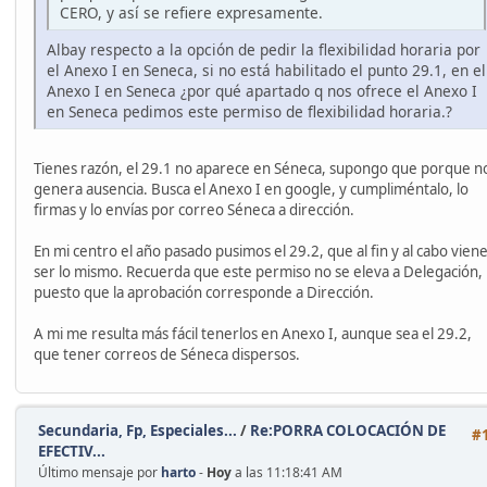
CERO, y así se refiere expresamente.
Albay respecto a la opción de pedir la flexibilidad horaria por
el Anexo I en Seneca, si no está habilitado el punto 29.1, en el
Anexo I en Seneca ¿por qué apartado q nos ofrece el Anexo I
en Seneca pedimos este permiso de flexibilidad horaria.?
Tienes razón, el 29.1 no aparece en Séneca, supongo que porque n
genera ausencia. Busca el Anexo I en google, y cumpliméntalo, lo
firmas y lo envías por correo Séneca a dirección.
En mi centro el año pasado pusimos el 29.2, que al fin y al cabo viene
ser lo mismo. Recuerda que este permiso no se eleva a Delegación,
puesto que la aprobación corresponde a Dirección.
A mi me resulta más fácil tenerlos en Anexo I, aunque sea el 29.2,
que tener correos de Séneca dispersos.
Secundaria, Fp, Especiales...
/
Re:PORRA COLOCACIÓN DE
#
EFECTIV...
Último mensaje por
harto
-
Hoy
a las 11:18:41 AM