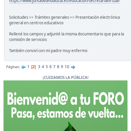
https://www.juntadeandalucia.es/educacion/secretariavirtual/
Solicitudes >> Trámites generales >> Presentación electrónica
general en centros educativos
Rellené los campos y adjunté la misma documentario que para la
comisión de servicios
También conviví con mi padre muy enfermo
1
3
4
5
6
7
8
9
10
Páginas
2
¡CUIDAMOS LA PÚBLICA!