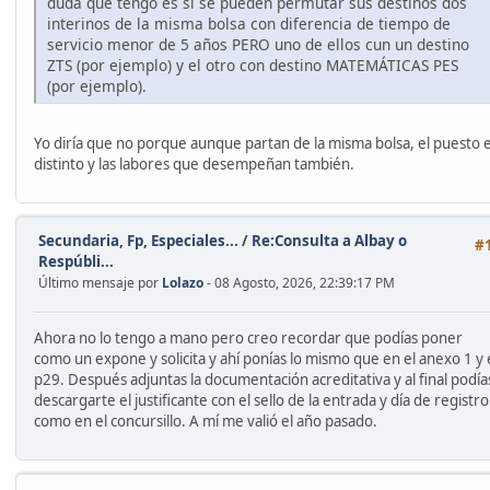
duda que tengo es si se pueden permutar sus destinos dos
interinos de la misma bolsa con diferencia de tiempo de
servicio menor de 5 años PERO uno de ellos cun un destino
ZTS (por ejemplo) y el otro con destino MATEMÁTICAS PES
(por ejemplo).
Yo diría que no porque aunque partan de la misma bolsa, el puesto 
distinto y las labores que desempeñan también.
Secundaria, Fp, Especiales...
/
Re:Consulta a Albay o
#
Respúbli...
Último mensaje por
Lolazo
- 08 Agosto, 2026, 22:39:17 PM
Ahora no lo tengo a mano pero creo recordar que podías poner
como un expone y solicita y ahí ponías lo mismo que en el anexo 1 y 
p29. Después adjuntas la documentación acreditativa y al final podía
descargarte el justificante con el sello de la entrada y día de registro
como en el concursillo. A mí me valió el año pasado.