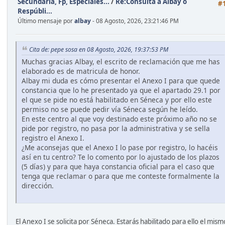
Secundaria, Fp, Especiales...
/
Re:Consulta a Albay o
#
Respúbli...
Último mensaje por
albay
- 08 Agosto, 2026, 23:21:46 PM
Cita de: pepe sosa en 08 Agosto, 2026, 19:37:53 PM
Muchas gracias Albay, el escrito de reclamación que me has
elaborado es de matricula de honor.
Albay mi duda es cómo presentar el Anexo I para que quede
constancia que lo he presentado ya que el apartado 29.1 por
el que se pide no está habilitado en Séneca y por ello este
permiso no se puede pedir vía Séneca según he leído.
En este centro al que voy destinado este próximo año no se
pide por registro, no pasa por la administrativa y se sella
registro el Anexo I.
¿Me aconsejas que el Anexo I lo pase por registro, lo hacéis
así en tu centro? Te lo comento por lo ajustado de los plazos
(5 días) y para que haya constancia oficial para el caso que
tenga que reclamar o para que me conteste formalmente la
dirección.
El Anexo I se solicita por Séneca. Estarás habilitado para ello el mism