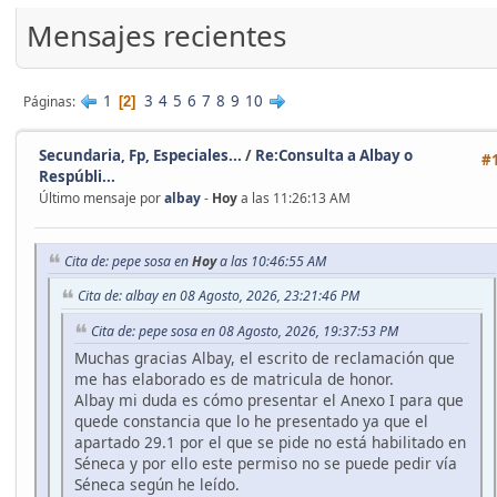
'
Mensajes recientes
1
3
4
5
6
7
8
9
10
Páginas
2
Secundaria, Fp, Especiales...
/
Re:Consulta a Albay o
#
Respúbli...
Último mensaje por
albay
-
Hoy
a las 11:26:13 AM
Cita de: pepe sosa en
Hoy
a las 10:46:55 AM
Cita de: albay en 08 Agosto, 2026, 23:21:46 PM
Cita de: pepe sosa en 08 Agosto, 2026, 19:37:53 PM
Muchas gracias Albay, el escrito de reclamación que
me has elaborado es de matricula de honor.
Albay mi duda es cómo presentar el Anexo I para que
quede constancia que lo he presentado ya que el
apartado 29.1 por el que se pide no está habilitado en
Séneca y por ello este permiso no se puede pedir vía
Séneca según he leído.