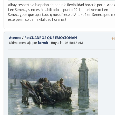
Albay respecto a la opción de pedir la flexibilidad horaria por el Ane
I en Seneca, si no está habilitado el punto 29.1, en el Anexo I en
Seneca ¿por qué apartado q nos ofrece el Anexo I en Seneca pedim
este permiso de flexibilidad horaria.?
Ateneo
/
Re:CUADROS QUE EMOCIONAN
#
Último mensaje por
kermit
-
Hoy
a las 06:50:18 AM