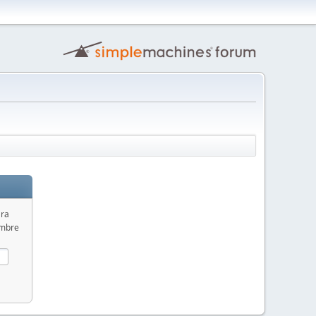
ara
ombre