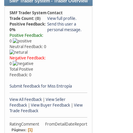
SMF Trader System - Trader Overview
SMF Trader System
Contact
Trade Count: (0)
View full profile.
Positive Feedback:
Send this user a
0%
personal message.
Positive Feedback:
0
Neutral Feedback: 0
Negative Feedback:
0
Total Positive
Feedback: 0
Submit feedback for Miss Entropía
View All Feedback
|
View Seller
Feedback
|
View Buyer Feedback
|
View
Trade Feedback
Rating
Comment
From
Detail
Date
Report
1
Páginas