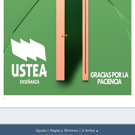
'
|
|
Ayuda
Reglas y Términos
Ir Arriba ▲