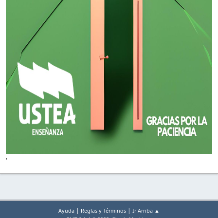
'
|
|
Ayuda
Reglas y Términos
Ir Arriba ▲