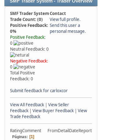
SMF Trader System - Trader Overview
SMF Trader System
Contact
Trade Count: (0)
View full profile.
Positive Feedback:
Send this user a
0%
personal message.
Positive Feedback:
0
Neutral Feedback: 0
Negative Feedback:
0
Total Positive
Feedback: 0
Submit feedback for carloxcor
View All Feedback
|
View Seller
Feedback
|
View Buyer Feedback
|
View
Trade Feedback
Rating
Comment
From
Detail
Date
Report
1
Páginas