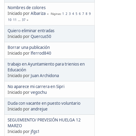
Nombres de colores
Iniciado por
Albariza
1
2
3
4
5
6
7
8
9
Páginas
10
11
...
37
Quiero eliminar entradas
Iniciado por
Quercus50
Borrar una publicación
Iniciado por
lferrod840
trabajo en Ayuntamiento para trienios en
Educación
Iniciado por
Juan Archidona
No aparece mi carrera en Sipri
Iniciado por
vegochu
Duda con vacante en puesto voluntario
Iniciado por
andrejue
SEGUIMIENTO/ PREVISIÓN HUELGA 12
MARZO
Iniciado por
jfgs1