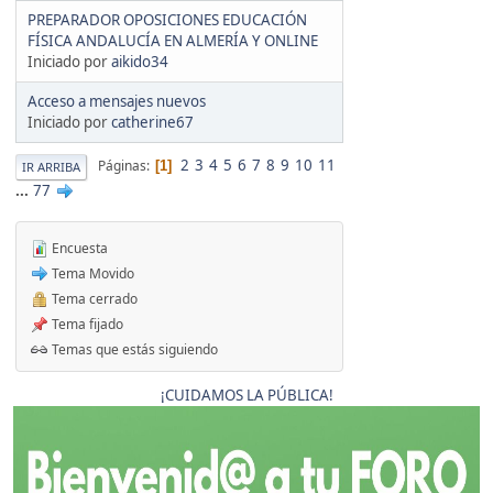
PREPARADOR OPOSICIONES EDUCACIÓN
FÍSICA ANDALUCÍA EN ALMERÍA Y ONLINE
Iniciado por
aikido34
Acceso a mensajes nuevos
Iniciado por
catherine67
2
3
4
5
6
7
8
9
10
11
Páginas
1
IR ARRIBA
...
77
Encuesta
Tema Movido
Tema cerrado
Tema fijado
Temas que estás siguiendo
¡CUIDAMOS LA PÚBLICA!