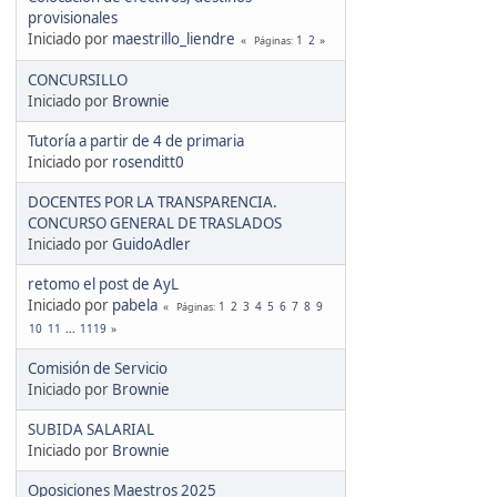
provisionales
Iniciado por
maestrillo_liendre
1
2
Páginas
CONCURSILLO
Iniciado por
Brownie
Tutoría a partir de 4 de primaria
Iniciado por
rosenditt0
DOCENTES POR LA TRANSPARENCIA.
CONCURSO GENERAL DE TRASLADOS
Iniciado por
GuidoAdler
retomo el post de AyL
Iniciado por
pabela
1
2
3
4
5
6
7
8
9
Páginas
10
11
...
1119
Comisión de Servicio
Iniciado por
Brownie
SUBIDA SALARIAL
Iniciado por
Brownie
Oposiciones Maestros 2025