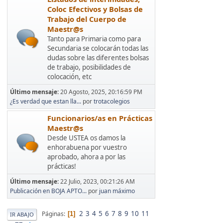
Coloc Efectivos y Bolsas de
Trabajo del Cuerpo de
Maestr@s
Tanto para Primaria como para
Secundaria se colocarán todas las
dudas sobre las diferentes bolsas
de trabajo, posibilidades de
colocación, etc
Último mensaje:
20 Agosto, 2025, 20:16:59 PM
¿Es verdad que estan lla...
por
trotacolegios
Funcionarios/as en Prácticas
Maestr@s
Desde USTEA os damos la
enhorabuena por vuestro
aprobado, ahora a por las
prácticas!
Último mensaje:
22 Julio, 2023, 00:21:26 AM
Publicación en BOJA APTO...
por
juan máximo
2
3
4
5
6
7
8
9
10
11
Páginas
1
IR ABAJO