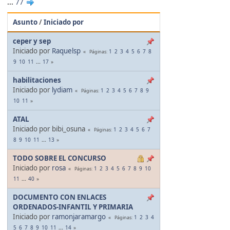
...
77
Asunto
/
Iniciado por
ceper y sep
Iniciado por
Raquelsp
1
2
3
4
5
6
7
8
Páginas
9
10
11
...
17
habilitaciones
Iniciado por
lydiam
1
2
3
4
5
6
7
8
9
Páginas
10
11
ATAL
Iniciado por bibi_osuna
1
2
3
4
5
6
7
Páginas
8
9
10
11
...
13
TODO SOBRE EL CONCURSO
Iniciado por
rosa
1
2
3
4
5
6
7
8
9
10
Páginas
11
...
40
DOCUMENTO CON ENLACES
ORDENADOS-INFANTIL Y PRIMARIA
Iniciado por
ramonjaramargo
1
2
3
4
Páginas
5
6
7
8
9
10
11
...
14