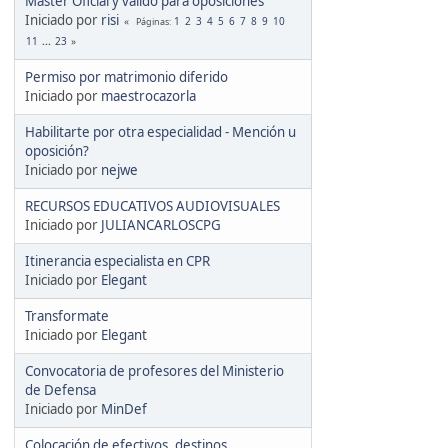
Máster Oficial y válido para oposiciones
Iniciado por
risi
1
2
3
4
5
6
7
8
9
10
Páginas
11
...
23
Permiso por matrimonio diferido
Iniciado por
maestrocazorla
Habilitarte por otra especialidad - Mención u
oposición?
Iniciado por
nejwe
RECURSOS EDUCATIVOS AUDIOVISUALES
Iniciado por
JULIANCARLOSCPG
Itinerancia especialista en CPR
Iniciado por
Elegant
Transformate
Iniciado por
Elegant
Convocatoria de profesores del Ministerio
de Defensa
Iniciado por
MinDef
Colocación de efectivos, destinos