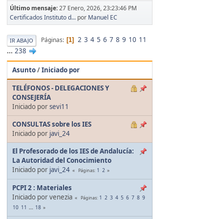
Último mensaje:
27 Enero, 2026, 23:23:46 PM
Certificados Instituto d...
por
Manuel EC
2
3
4
5
6
7
8
9
10
11
Páginas
1
IR ABAJO
...
238
Asunto
/
Iniciado por
TELÉFONOS - DELEGACIONES Y
CONSEJERÍA
Iniciado por
sevi11
CONSULTAS sobre los IES
Iniciado por
javi_24
El Profesorado de los IES de Andalucía:
La Autoridad del Conocimiento
Iniciado por
javi_24
1
2
Páginas
PCPI 2 : Materiales
Iniciado por venezia
1
2
3
4
5
6
7
8
9
Páginas
10
11
...
18