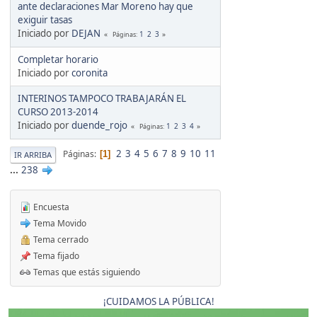
ante declaraciones Mar Moreno hay que
exiguir tasas
Iniciado por
DEJAN
1
2
3
Páginas
Completar horario
Iniciado por
coronita
INTERINOS TAMPOCO TRABAJARÁN EL
CURSO 2013-2014
Iniciado por
duende_rojo
1
2
3
4
Páginas
2
3
4
5
6
7
8
9
10
11
Páginas
1
IR ARRIBA
...
238
Encuesta
Tema Movido
Tema cerrado
Tema fijado
Temas que estás siguiendo
¡CUIDAMOS LA PÚBLICA!