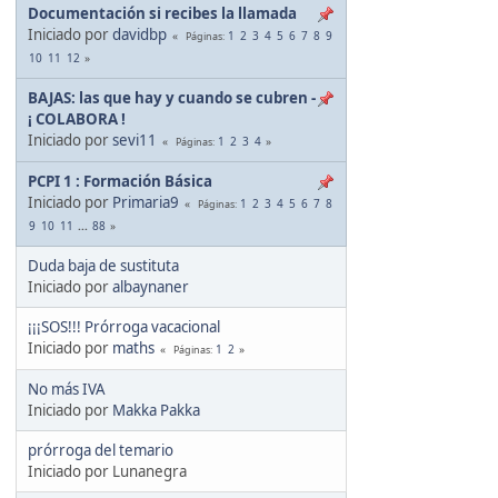
Documentación si recibes la llamada
Iniciado por
davidbp
1
2
3
4
5
6
7
8
9
Páginas
10
11
12
BAJAS: las que hay y cuando se cubren -
¡ COLABORA !
Iniciado por
sevi11
1
2
3
4
Páginas
PCPI 1 : Formación Básica
Iniciado por
Primaria9
1
2
3
4
5
6
7
8
Páginas
9
10
11
...
88
Duda baja de sustituta
Iniciado por
albaynaner
¡¡¡SOS!!! Prórroga vacacional
Iniciado por
maths
1
2
Páginas
No más IVA
Iniciado por
Makka Pakka
prórroga del temario
Iniciado por Lunanegra