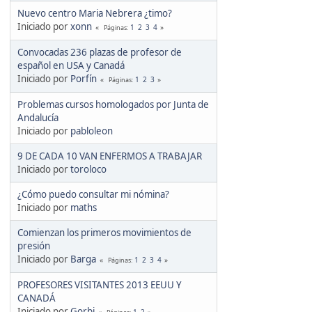
Nuevo centro Maria Nebrera ¿timo?
Iniciado por
xonn
1
2
3
4
Páginas
Convocadas 236 plazas de profesor de
español en USA y Canadá
Iniciado por
Porfín
1
2
3
Páginas
Problemas cursos homologados por Junta de
Andalucía
Iniciado por
pabloleon
9 DE CADA 10 VAN ENFERMOS A TRABAJAR
Iniciado por
toroloco
¿Cómo puedo consultar mi nómina?
Iniciado por
maths
Comienzan los primeros movimientos de
presión
Iniciado por
Barga
1
2
3
4
Páginas
PROFESORES VISITANTES 2013 EEUU Y
CANADÁ
Iniciado por
Gorbi
1
2