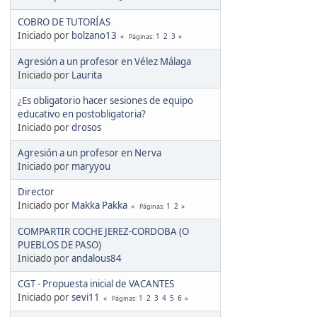
COBRO DE TUTORÍAS
Iniciado por
bolzano13
1
2
3
Páginas
Agresión a un profesor en Vélez Málaga
Iniciado por
Laurita
¿Es obligatorio hacer sesiones de equipo
educativo en postobligatoria?
Iniciado por
drosos
Agresión a un profesor en Nerva
Iniciado por
maryyou
Director
Iniciado por
Makka Pakka
1
2
Páginas
COMPARTIR COCHE JEREZ-CORDOBA (O
PUEBLOS DE PASO)
Iniciado por
andalous84
CGT - Propuesta inicial de VACANTES
Iniciado por
sevi11
1
2
3
4
5
6
Páginas