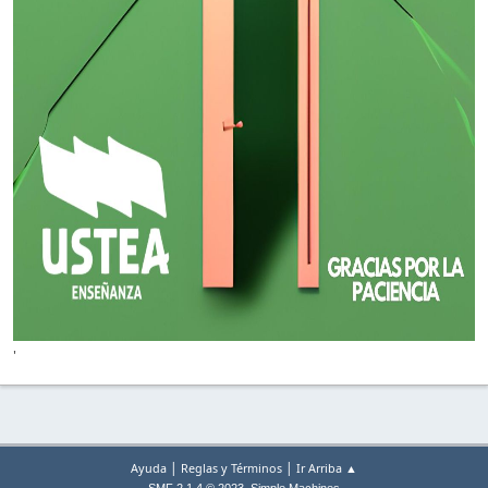
'
|
|
Ayuda
Reglas y Términos
Ir Arriba ▲