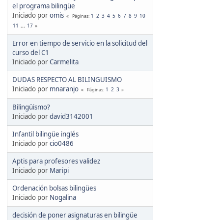
el programa bilingüe
Iniciado por
omis
1
2
3
4
5
6
7
8
9
10
Páginas
11
...
17
Error en tiempo de servicio en la solicitud del
curso del C1
Iniciado por
Carmelita
DUDAS RESPECTO AL BILINGUISMO
Iniciado por
mnaranjo
1
2
3
Páginas
Bilingüismo?
Iniciado por
david3142001
Infantil bilingüe inglés
Iniciado por
cio0486
Aptis para profesores validez
Iniciado por
Maripi
Ordenación bolsas bilingües
Iniciado por
Nogalina
decisión de poner asignaturas en bilingüe