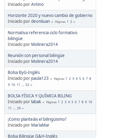
Iniciado por
Antino
Horizonte 2020 y nuevo cambio de gobierno
Iniciado por
deonliuan
1
2
Páginas
Normativa referencia ciclo formativo
bilingüe
Iniciado por
Molinera2014
Reunión con personal bilingüe
Iniciado por
Molinera2014
Bolsa ByG-Inglés
Iniciado por
paula123
1
2
3
4
5
6
7
8
Páginas
9
10
11
...
52
BOLSA FÍSICA Y QUÍMICA BILING
Iniciado por
labak
1
2
3
4
5
6
7
8
9
10
Páginas
11
...
29
¡Como planteáis el bilingüismo?
Iniciado por
MaríaMar
Bolsa Bilingüe G&H-Inglés