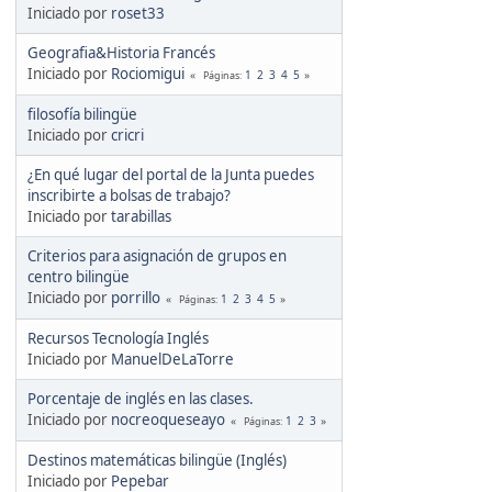
Iniciado por
roset33
Geografia&Historia Francés
Iniciado por
Rociomigui
1
2
3
4
5
Páginas
filosofía bilingüe
Iniciado por
cricri
¿En qué lugar del portal de la Junta puedes
inscribirte a bolsas de trabajo?
Iniciado por
tarabillas
Criterios para asignación de grupos en
centro bilingüe
Iniciado por
porrillo
1
2
3
4
5
Páginas
Recursos Tecnología Inglés
Iniciado por
ManuelDeLaTorre
Porcentaje de inglés en las clases.
Iniciado por
nocreoqueseayo
1
2
3
Páginas
Destinos matemáticas bilingüe (Inglés)
Iniciado por
Pepebar