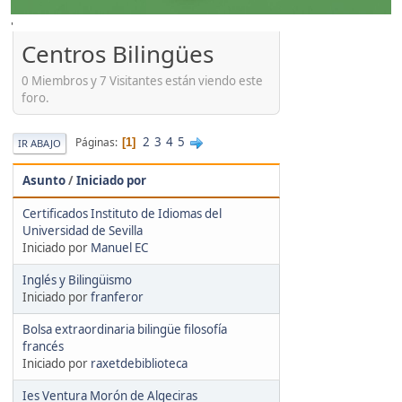
'
Centros Bilingües
0 Miembros y 7 Visitantes están viendo este
foro.
2
3
4
5
Páginas
1
IR ABAJO
Asunto
/
Iniciado por
Certificados Instituto de Idiomas del
Universidad de Sevilla
Iniciado por
Manuel EC
Inglés y Bilingüismo
Iniciado por
franferor
Bolsa extraordinaria bilingüe filosofía
francés
Iniciado por
raxetdebiblioteca
Ies Ventura Morón de Algeciras