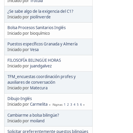
Iniciado por
Trotula
¿Se sabe algo de la exigencia del C1?
Iniciado por
piolínverde
Bolsa Procesos Sanitarios Inglés
Iniciado por bioquímico
Puestos específicos Granada y Almería
Iniciado por
Vesa
FILOSOFÍA BILINGÜE HORAS
Iniciado por
juandgalvez
TFM_encuestas coordinación profes y
auxiliares de conversación
Iniciado por
Matecura
Dibujo-Inglés
Iniciado por
Carmelita
1
2
3
4
5
6
Páginas
Cambiarme a bolsa bilingüe?
Iniciado por
moiland
Solicitar preferentemente puestos bilingües