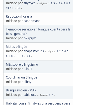
Iniciado por
suyeyes
1
2
3
4
5
6
7
8
9
Páginas
10
11
...
84
Reducción horaria
Iniciado por
sandemans
Tiempo de servicio en bilingüe cuenta para la
bolsa general?
Iniciado por
b72pijim
Mates-bilingüe
Iniciado por
anapastor123
1
2
3
4
5
Páginas
6
7
8
9
10
11
...
24
Más sobre bilingüísmo
Iniciado por
lula87
Coordinación Bilingüe
Iniciado por
albay
Bilingüismo en PMAR
Iniciado por
labioloca
1
2
Páginas
Habilitar con el Trinity es una vergüenza para