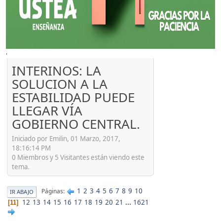
'
INTERINOS: LA
SOLUCION A LA
ESTABILIDAD PUEDE
LLEGAR VÍA
GOBIERNO CENTRAL.
Iniciado por Emilin, 01 Marzo, 2017,
18:16:14 PM
0 Miembros y 5 Visitantes están viendo este
tema.
1
2
3
4
5
6
7
8
9
10
Páginas
IR ABAJO
12
13
14
15
16
17
18
19
20
21
...
1621
11