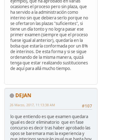
ejemplo), que ha aprobado en varias
ocasiones el proceso pero sin plaza, que
ha servido a la administración como
interino sin que debiera serlo porque no
se ofertaron las plazas "suficientes", si
tiene un día tonto y no logra pasar ese
primer examen (siempre que el proceso
fuese igual al anterior), quedaría en la
bolsa que estaría conformada por un 8%
de interinos. De esta forma y si se sigue
ordenando de la misma manera, quizá
tenga que estar realizando sustituciones
de aquí para allá mucho tiempo.
DEJAN
26 Marzo, 2017, 11:13:38 AM
#107
lo que entiendo es que examen quedara
igual es decir eliminatorio que en fase
concurso es decir tras haber aprobado las
opos se baremara mas la experiencia y
que interinos seguirán igual que hasta hoy