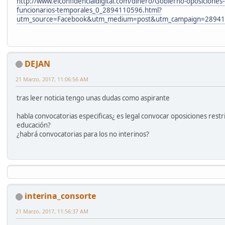
http://www.elconfidencialdigital.com/dinero/Gobierno-oposiciones-e
funcionarios-temporales_0_2894110596.html?
utm_source=Facebook&utm_medium=post&utm_campaign=2894
DEJAN
21 Marzo, 2017, 11:06:56 AM
tras leer noticia tengo unas dudas como aspirante
habla convocatorias especificas¿ es legal convocar oposiciones restr
educación?
¿habrá convocatorias para los no interinos?
interina_consorte
21 Marzo, 2017, 11:56:37 AM