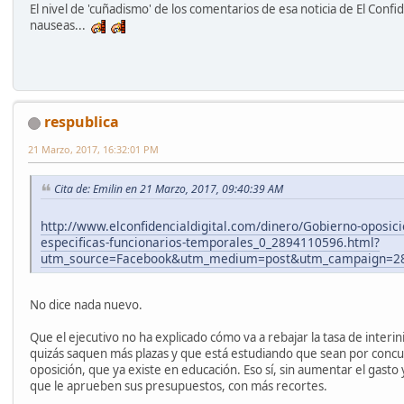
El nivel de 'cuñadismo' de los comentarios de esa noticia de El Confi
nauseas...
respublica
21 Marzo, 2017, 16:32:01 PM
Cita de: Emilin en 21 Marzo, 2017, 09:40:39 AM
http://www.elconfidencialdigital.com/dinero/Gobierno-oposici
especificas-funcionarios-temporales_0_2894110596.html?
utm_source=Facebook&utm_medium=post&utm_campaign=2
No dice nada nuevo.
Que el ejecutivo no ha explicado cómo va a rebajar la tasa de interi
quizás saquen más plazas y que está estudiando que sean por conc
oposición, que ya existe en educación. Eso sí, sin aumentar el gasto
que le aprueben sus presupuestos, con más recortes.