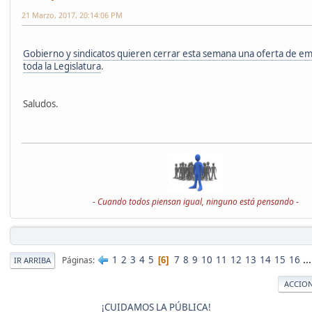
21 Marzo, 2017, 20:14:06 PM
Gobierno y sindicatos quieren cerrar esta semana una oferta de e
toda la Legislatura
.
Saludos.
- Cuando todos piensan igual, ninguno está pensando -
1
2
3
4
5
7
8
9
10
11
12
13
14
15
16
..
Páginas
6
IR ARRIBA
ACCION
¡CUIDAMOS LA PÚBLICA!