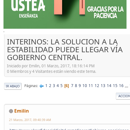
'
INTERINOS: LA SOLUCION A LA
ESTABILIDAD PUEDE LLEGAR VÍA
GOBIERNO CENTRAL.
Iniciado por Emilin, 01 Marzo, 2017, 18:16:14 PM
0 Miembros y 4 Visitantes están viendo este tema.
1
2
3
4
5
7
8
9
10
11
12
13
14
15
16
...
Páginas
6
IR ABAJO
ACCION
Emilin
21 Marzo, 2017, 09:40:39 AM