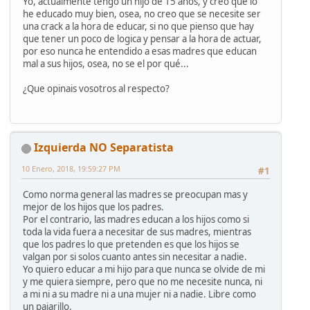
Yo, actualmente tengo un hijo de 15 años, y creo que lo
he educado muy bien, osea, no creo que se necesite ser
una crack a la hora de educar, si no que pienso que hay
que tener un poco de logica y pensar a la hora de actuar,
por eso nunca he entendido a esas madres que educan
mal a sus hijos, osea, no se el por qué...
¿Que opinais vosotros al respecto?
Izquierda NO Separatista
10 Enero, 2018, 19:59:27 PM
#1
Como norma general las madres se preocupan mas y
mejor de los hijos que los padres.
Por el contrario, las madres educan a los hijos como si
toda la vida fuera a necesitar de sus madres, mientras
que los padres lo que pretenden es que los hijos se
valgan por si solos cuanto antes sin necesitar a nadie.
Yo quiero educar a mi hijo para que nunca se olvide de mi
y me quiera siempre, pero que no me necesite nunca, ni
a mi ni a su madre ni a una mujer ni a nadie. Libre como
un pajarillo.