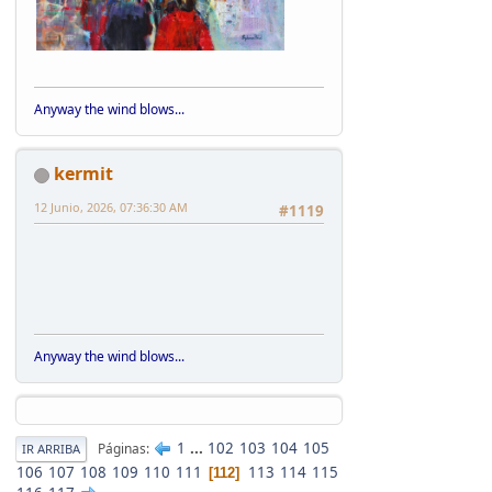
Anyway the wind blows...
kermit
12 Junio, 2026, 07:36:30 AM
#1119
Anyway the wind blows...
1
...
102
103
104
105
Páginas
IR ARRIBA
106
107
108
109
110
111
113
114
115
112