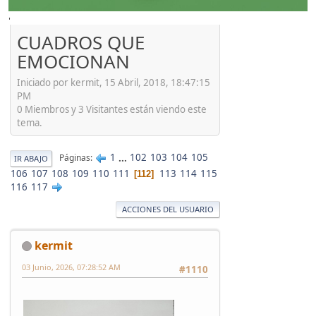
'
CUADROS QUE
EMOCIONAN
Iniciado por kermit, 15 Abril, 2018, 18:47:15
PM
0 Miembros y 3 Visitantes están viendo este
tema.
1
...
102
103
104
105
Páginas
IR ABAJO
106
107
108
109
110
111
113
114
115
112
116
117
ACCIONES DEL USUARIO
kermit
03 Junio, 2026, 07:28:52 AM
#1110