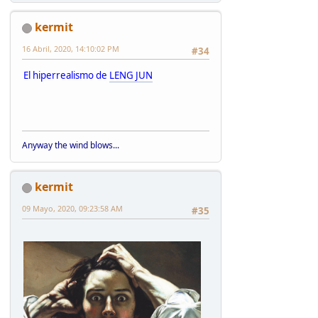
kermit
16 Abril, 2020, 14:10:02 PM
#34
El hiperrealismo de
LENG JUN
Anyway the wind blows...
kermit
09 Mayo, 2020, 09:23:58 AM
#35