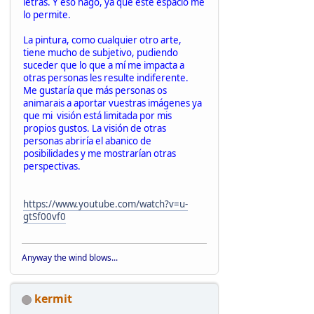
letras. Y eso hago, ya que este espacio me
lo permite.
La pintura, como cualquier otro arte,
tiene mucho de subjetivo, pudiendo
suceder que lo que a mí me impacta a
otras personas les resulte indiferente.
Me gustaría que más personas os
animarais a aportar vuestras imágenes ya
que mi visión está limitada por mis
propios gustos. La visión de otras
personas abriría el abanico de
posibilidades y me mostrarían otras
perspectivas.
https://www.youtube.com/watch?v=u-
gtSf00vf0
Anyway the wind blows...
kermit