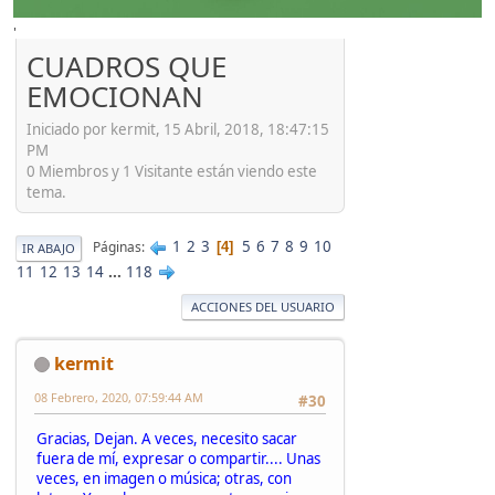
'
CUADROS QUE
EMOCIONAN
Iniciado por kermit, 15 Abril, 2018, 18:47:15
PM
0 Miembros y 1 Visitante están viendo este
tema.
1
2
3
5
6
7
8
9
10
Páginas
4
IR ABAJO
11
12
13
14
...
118
ACCIONES DEL USUARIO
kermit
08 Febrero, 2020, 07:59:44 AM
#30
Gracias, Dejan. A veces, necesito sacar
fuera de mí, expresar o compartir.... Unas
veces, en imagen o música; otras, con