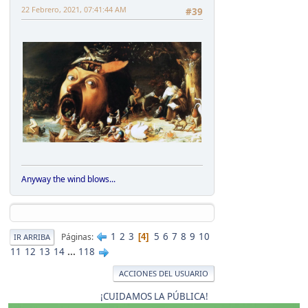
22 Febrero, 2021, 07:41:44 AM
#39
Anyway the wind blows...
1
2
3
5
6
7
8
9
10
Páginas
4
IR ARRIBA
11
12
13
14
...
118
ACCIONES DEL USUARIO
¡CUIDAMOS LA PÚBLICA!