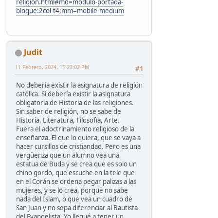
religion.html#md=modulo-portada-
bloque:2col-t4;mm=mobile-medium
Judit
11 Febrero, 2024, 15:23:02 PM
#1
No debería existir la asignatura de religión
católica. Sí debería existir la asignatura
obligatoria de Historia de las religiones.
Sin saber de religión, no se sabe de
Historia, Literatura, Filosofía, Arte.
Fuera el adoctrinamiento religioso de la
enseñanza. El que lo quiera, que se vaya a
hacer cursillos de cristiandad. Pero es una
vergüenza que un alumno vea una
estatua de Buda y se crea que es solo un
chino gordo, que escuche en la tele que
en el Corán se ordena pegar palizas a las
mujeres, y se lo crea, porque no sabe
nada del Islam, o que vea un cuadro de
San Juan y no sepa diferenciar al Bautista
del Evangelista. Yo llegué a tener un