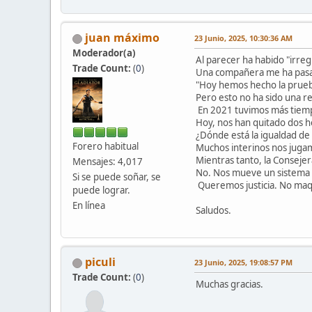
juan máximo
23 Junio, 2025, 10:30:36 AM
Moderador(a)
Al parecer ha habido "irreg
Trade Count:
(
0
)
Una compañera me ha pasa
"Hoy hemos hecho la prueba
Pero esto no ha sido una re
En 2021 tuvimos más tiemp
Hoy, nos han quitado dos h
¿Dónde está la igualdad de
Forero habitual
Muchos interinos nos juga
Mientras tanto, la Conseje
Mensajes: 4,017
No. Nos mueve un sistema 
Si se puede soñar, se
Queremos justicia. No maqu
puede lograr.
En línea
Saludos.
piculi
23 Junio, 2025, 19:08:57 PM
Trade Count:
(
0
)
Muchas gracias.