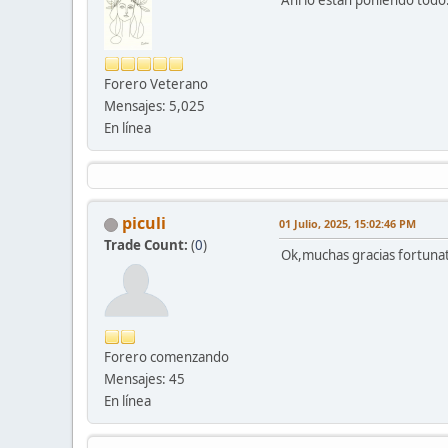
Ahí lo están poniendo todo
Forero Veterano
Mensajes: 5,025
En línea
piculi
01 Julio, 2025, 15:02:46 PM
Trade Count:
(
0
)
Ok,muchas gracias fortuna
Forero comenzando
Mensajes: 45
En línea