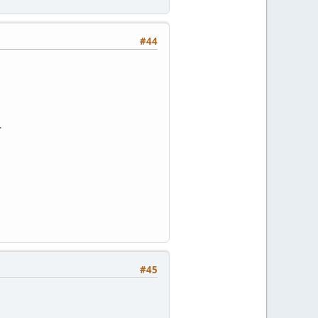
#44
.
#45