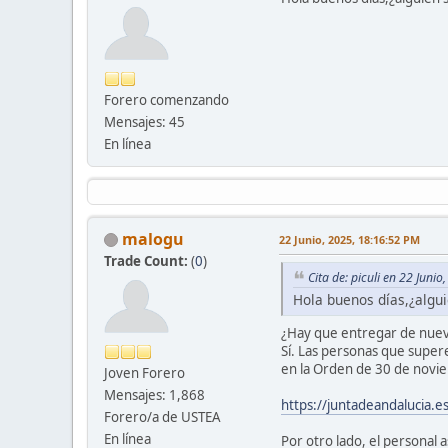
Forero comenzando
Mensajes: 45
En línea
malogu
22 Junio, 2025, 18:16:52 PM
Trade Count:
(
0
)
Cita de: piculi en 22 Juni
Hola buenos días,¿algu
¿Hay que entregar de nuev
Sí. Las personas que super
en la Orden de 30 de novie
Joven Forero
Mensajes: 1,868
https://juntadeandalucia
Forero/a de USTEA
En línea
Por otro lado, el personal