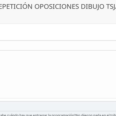
EPETICIÓN OPOSICIONES DIBUJO TSJ
sabe cuándo hay que entregar la programación?No dijeron nada en el trib