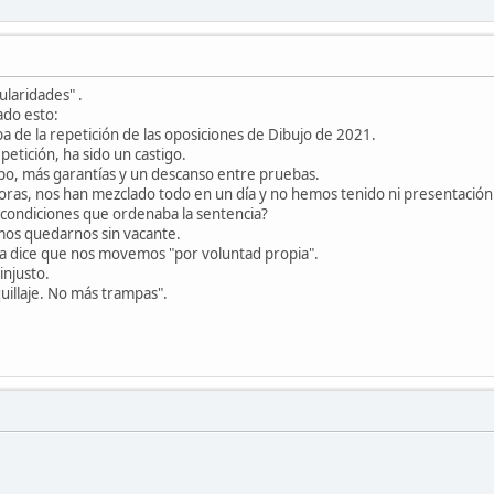
ularidades" .
do esto:
 de la repetición de las oposiciones de Dibujo de 2021.
petición, ha sido un castigo.
o, más garantías y un descanso entre pruebas.
oras, nos han mezclado todo en un día y no hemos tenido ni presentación
 condiciones que ordenaba la sentencia?
mos quedarnos sin vacante.
ra dice que nos movemos "por voluntad propia".
injusto.
illaje. No más trampas".