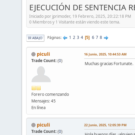
EJECUCIÓN DE SENTENCIA R
Iniciado por jprimoder, 19 Febrero, 2025, 20:22:18 PM
0 Miembros y 1 Visitante están viendo este tema.
1
2
3
4
6
7
8
Páginas
5
IR ABAJO
piculi
16 Junio, 2025, 10:44:53 AM
Trade Count:
(
0
)
Muchas gracias Fortunate.
Forero comenzando
Mensajes: 45
En línea
piculi
22 Junio, 2025, 12:05:39 PM
Trade Count:
(
0
)
Hola buenos días,¿alguien 