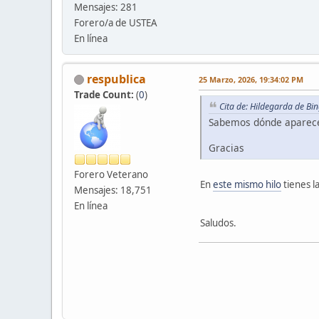
Mensajes: 281
Forero/a de USTEA
En línea
respublica
25 Marzo, 2026, 19:34:02 PM
Trade Count:
(
0
)
Cita de: Hildegarda de B
Sabemos dónde aparece e
Gracias
Forero Veterano
En
este mismo hilo
tienes l
Mensajes: 18,751
En línea
Saludos.