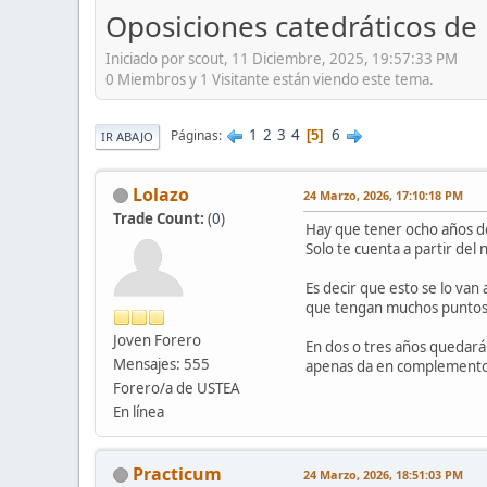
Oposiciones catedráticos de 
Iniciado por scout, 11 Diciembre, 2025, 19:57:33 PM
0 Miembros y 1 Visitante están viendo este tema.
1
2
3
4
6
Páginas
5
IR ABAJO
Lolazo
24 Marzo, 2026, 17:10:18 PM
Trade Count:
(
0
)
Hay que tener ocho años de
Solo te cuenta a partir de
Es decir que esto se lo van
que tengan muchos puntos d
Joven Forero
En dos o tres años quedará
Mensajes: 555
apenas da en complementos
Forero/a de USTEA
En línea
Practicum
24 Marzo, 2026, 18:51:03 PM