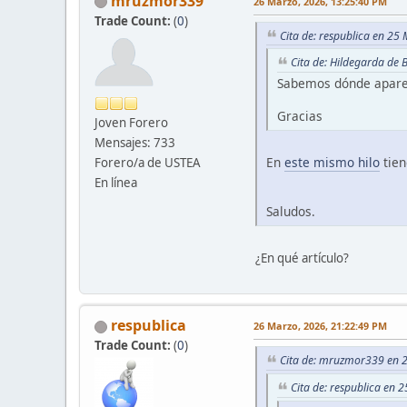
mruzmor339
26 Marzo, 2026, 13:25:40 PM
Trade Count:
(
0
)
Cita de: respublica en 25
Cita de: Hildegarda de
Sabemos dónde aparece
Gracias
Joven Forero
Mensajes: 733
En
este mismo hilo
tien
Forero/a de USTEA
En línea
Saludos.
¿En qué artículo?
respublica
26 Marzo, 2026, 21:22:49 PM
Trade Count:
(
0
)
Cita de: mruzmor339 en 
Cita de: respublica en 