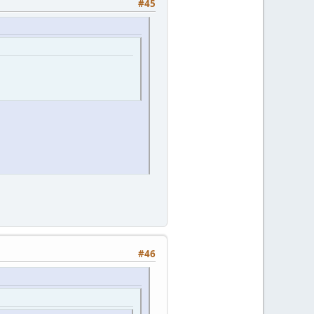
#45
#46