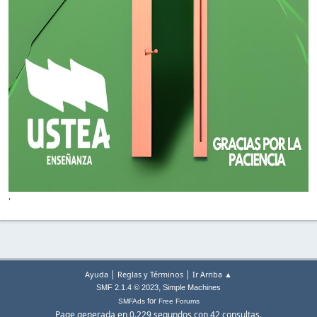
'
|
|
Ayuda
Reglas y Términos
Ir Arriba ▲
,
SMF 2.1.4 © 2023
Simple Machines
for
SMFAds
Free Forums
Page generada en 0.229 segundos con 42 consultas.