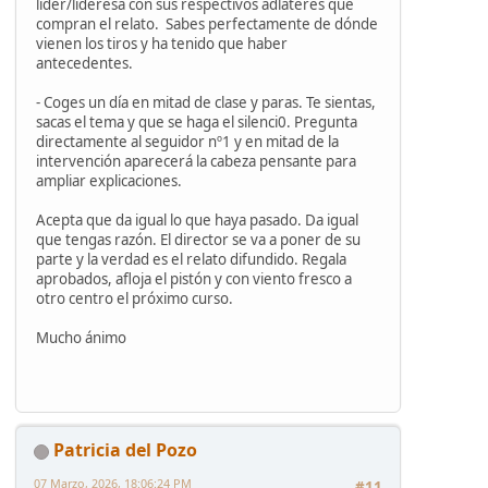
líder/lideresa con sus respectivos adláteres que
compran el relato. Sabes perfectamente de dónde
vienen los tiros y ha tenido que haber
antecedentes.
- Coges un día en mitad de clase y paras. Te sientas,
sacas el tema y que se haga el silenci0. Pregunta
directamente al seguidor nº1 y en mitad de la
intervención aparecerá la cabeza pensante para
ampliar explicaciones.
Acepta que da igual lo que haya pasado. Da igual
que tengas razón. El director se va a poner de su
parte y la verdad es el relato difundido. Regala
aprobados, afloja el pistón y con viento fresco a
otro centro el próximo curso.
Mucho ánimo
Patricia del Pozo
07 Marzo, 2026, 18:06:24 PM
#11