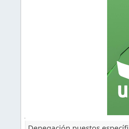
'
Denegación puestos específi