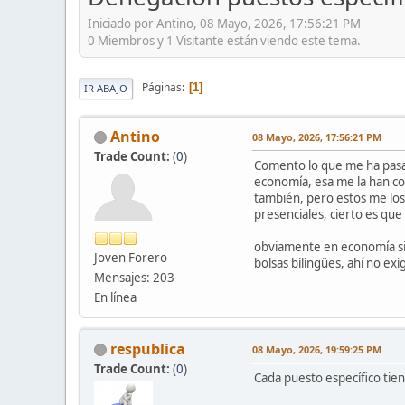
Iniciado por Antino, 08 Mayo, 2026, 17:56:21 PM
0 Miembros y 1 Visitante están viendo este tema.
Páginas
1
IR ABAJO
Antino
08 Mayo, 2026, 17:56:21 PM
Trade Count:
(
0
)
Comento lo que me ha pasado
economía, esa me la han co
también, pero estos me lo
presenciales, cierto es qu
obviamente en economía si 
Joven Forero
bolsas bilingües, ahí no e
Mensajes: 203
En línea
respublica
08 Mayo, 2026, 19:59:25 PM
Trade Count:
(
0
)
Cada puesto específico tien