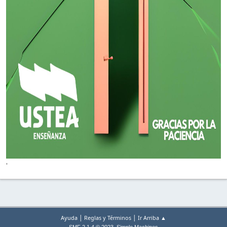
'
|
|
Ayuda
Reglas y Términos
Ir Arriba ▲