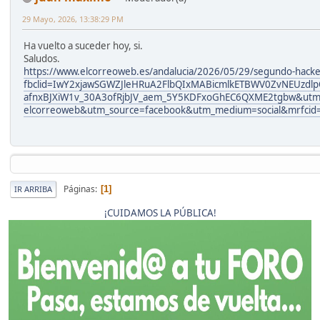
29 Mayo, 2026, 13:38:29 PM
Ha vuelto a suceder hoy, si.
Saludos.
https://www.elcorreoweb.es/andalucia/2026/05/29/segundo-hacke
fbclid=IwY2xjawSGWZJleHRuA2FlbQIxMABicmlkETBWV0ZvNEUz
afnxBJXiW1v_30A3ofRjbJV_aem_5Y5KDFxoGhEC6QXME2tgbw&utm_
elcorreoweb&utm_source=facebook&utm_medium=social&mrfci
Páginas
1
IR ARRIBA
¡CUIDAMOS LA PÚBLICA!