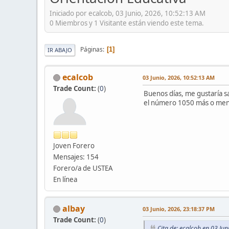
Iniciado por ecalcob, 03 Junio, 2026, 10:52:13 AM
0 Miembros y 1 Visitante están viendo este tema.
Páginas
1
IR ABAJO
ecalcob
03 Junio, 2026, 10:52:13 AM
Trade Count:
(
0
)
Buenos días, me gustaría s
el número 1050 más o menos
Joven Forero
Mensajes: 154
Forero/a de USTEA
En línea
albay
03 Junio, 2026, 23:18:37 PM
Trade Count:
(
0
)
Cita de: ecalcob en 03 Ju