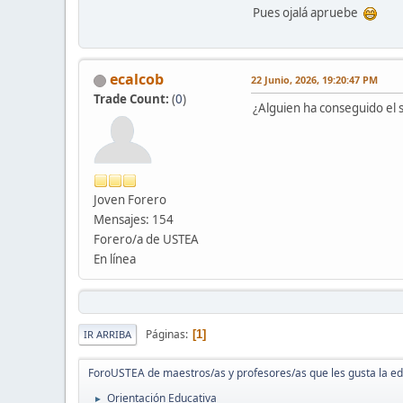
Pues ojalá apruebe
ecalcob
22 Junio, 2026, 19:20:47 PM
Trade Count:
(
0
)
¿Alguien ha conseguido el 
Joven Forero
Mensajes: 154
Forero/a de USTEA
En línea
Páginas
1
IR ARRIBA
ForoUSTEA de maestros/as y profesores/as que les gusta la e
Orientación Educativa
►