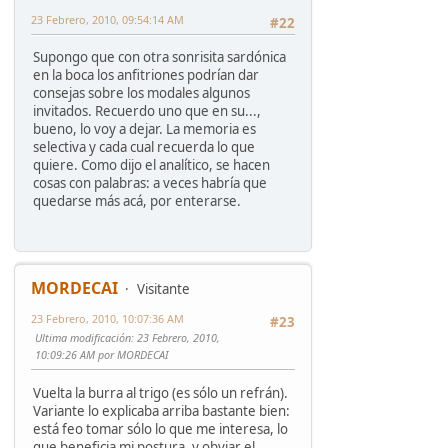
23 Febrero, 2010, 09:54:14 AM
#22
Supongo que con otra sonrisita sardónica
en la boca los anfitriones podrían dar
consejas sobre los modales algunos
invitados. Recuerdo uno que en su...,
bueno, lo voy a dejar. La memoria es
selectiva y cada cual recuerda lo que
quiere. Como dijo el analítico, se hacen
cosas con palabras: a veces habría que
quedarse más acá, por enterarse.
MORDECAI
Visitante
23 Febrero, 2010, 10:07:36 AM
#23
Ultima modificación
: 23 Febrero, 2010,
10:09:26 AM por MORDECAI
Vuelta la burra al trigo (es sólo un refrán).
Variante lo explicaba arriba bastante bien:
está feo tomar sólo lo que me interesa, lo
que beneficia mi postura, y obviar el