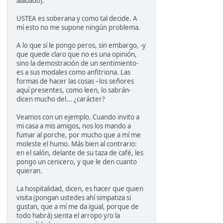
alabado).
USTEA es soberana y como tal decide. A
mí esto no me supone ningún problema.
A lo que sí le pongo peros, sin embargo, -y
que quede claro que no es una opinión,
sino la demostración de un sentimiento-
es a sus modales como anfitriona. Las
formas de hacer las cosas –los señores
aquí presentes, como leen, lo sabrán-
dicen mucho del... ¿carácter?
Veamos con un ejemplo. Cuando invito a
mi casa a mis amigos, nos los mando a
fumar al porche, por mucho que a mí me
moleste el humo. Más bien al contrario:
en el salón, delante de su taza de café, les
pongo un cenicero, y que le den cuanto
quieran.
La hospitalidad, dicen, es hacer que quien
visita (pongan ustedes ahí simpatiza si
gustan, que a mí me da igual, porque de
todo habrá) sienta el arropo y/o la