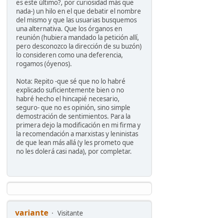
es este último?, por curiosidad más que
nada-) un hilo en el que debatir el nombre
del mismo y que las usuarias busquemos
una alternativa. Que los órganos en
reunión (hubiera mandado la petición allí,
pero desconozco la dirección de su buzón)
lo consideren como una deferencia,
rogamos (óyenos).
Nota: Repito -que sé que no lo habré
explicado suficientemente bien o no
habré hecho el hincapié necesario,
seguro- que no es opinión, sino simple
demostración de sentimientos. Para la
primera dejo la modificación en mi firma y
la recomendación a marxistas y leninistas
de que lean más allá (y les prometo que
no les dolerá casi nada), por completar.
variante
Visitante