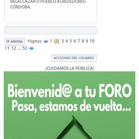
BELALCAZAR O PUEBLO ALREDEDORES-
CÓRDOBA.
1
3
4
5
6
7
8
9
10
Páginas
2
IR ARRIBA
11
12
...
52
ACCIONES DEL USUARIO
¡CUIDAMOS LA PÚBLICA!