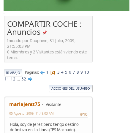
'
COMPARTIR COCHE :
Anuncios
Iniciado por Dauphine, 31 Julio, 2009,
21:55:03 PM
0 Miembros y 2 Visitantes están viendo este
tema.
1
3
4
5
6
7
8
9
10
Páginas
2
IR ABAJO
11
12
...
52
ACCIONES DEL USUARIO
mariajerez75
Visitante
05 Agosto, 2009, 11:49:03 AM
#10
Hola, soy de Jerez pero tengo destino
definitivo en La Línea (IES Machado).