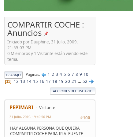
'
COMPARTIR COCHE :
Anuncios
Iniciado por Dauphine, 31 Julio, 2009,
21:55:03 PM
0 Miembros y 1 Visitante están viendo este
tema.
1
2
3
4
5
6
7
8
9
10
Páginas
IR ABAJO
12
13
14
15
16
17
18
19
20
21
...
52
11
ACCIONES DEL USUARIO
PEPIMARI
Visitante
31 Julio, 2010, 19:49:56 PM
#100
HAY ALGUNA PERSONA QUE QUIERA
COMPARTIR COCHE PARA IR A FUENTE