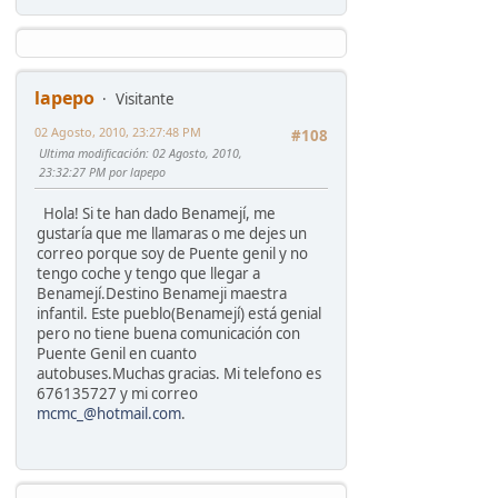
lapepo
Visitante
02 Agosto, 2010, 23:27:48 PM
#108
Ultima modificación
: 02 Agosto, 2010,
23:32:27 PM por lapepo
Hola! Si te han dado Benamejí, me
gustaría que me llamaras o me dejes un
correo porque soy de Puente genil y no
tengo coche y tengo que llegar a
Benamejí.Destino Benameji maestra
infantil. Este pueblo(Benamejí) está genial
pero no tiene buena comunicación con
Puente Genil en cuanto
autobuses.Muchas gracias. Mi telefono es
676135727 y mi correo
mcmc_@hotmail.com
.