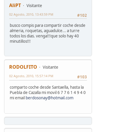
AliPT
Visitante
02 Agosto, 2010, 13:43:59 PM
#102
busco compis para compartir coche desde
almeria, roquetas, aguadulce... a turre
todos los dias. venga!!!que solo hay 40
minutillos!!!
RODOLFITO
Visitante
02 Agosto, 2010, 15:57:14 PM
#103
comparto coche desde Santaella, hasta la
Puebla de Cazalla mi movil 6 7 7 6 1 4 9 4 0
mi email
berdosonay@hotmail.com