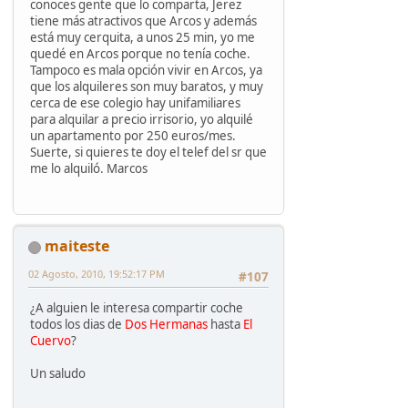
conoces gente que lo comparta, Jerez
tiene más atractivos que Arcos y además
está muy cerquita, a unos 25 min, yo me
quedé en Arcos porque no tenía coche.
Tampoco es mala opción vivir en Arcos, ya
que los alquileres son muy baratos, y muy
cerca de ese colegio hay unifamiliares
para alquilar a precio irrisorio, yo alquilé
un apartamento por 250 euros/mes.
Suerte, si quieres te doy el telef del sr que
me lo alquiló. Marcos
maiteste
02 Agosto, 2010, 19:52:17 PM
#107
¿A alguien le interesa compartir coche
todos los dias de
Dos Hermanas
hasta
El
Cuervo
?
Un saludo