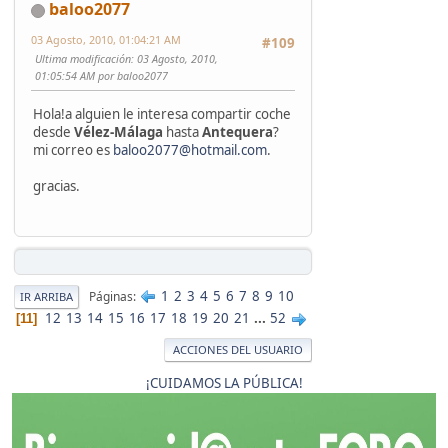
baloo2077
03 Agosto, 2010, 01:04:21 AM
#109
Ultima modificación
: 03 Agosto, 2010,
01:05:54 AM por baloo2077
Hola!a alguien le interesa compartir coche
desde
Vélez-Málaga
hasta
Antequera
?
mi correo es
baloo2077@hotmail.com
.
gracias.
1
2
3
4
5
6
7
8
9
10
Páginas
IR ARRIBA
12
13
14
15
16
17
18
19
20
21
...
52
11
ACCIONES DEL USUARIO
¡CUIDAMOS LA PÚBLICA!