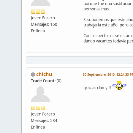
porque fue una sustitución
personas más.
Joven Forero
Si suponemos que este año 
Mensajes: 160
trabajaría este año, pero c
En línea
Con respecto a si se estan
dando vacantes todavía per
chichu
30 Septiembre, 2010, 12:24:33 
Trade Count:
(
0
)
gracias clamy!!!
Joven Forero
Mensajes: 584
En línea