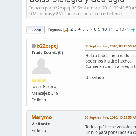
Iniciado por b22espej, 30 Septiembre, 2010, 09:49:59 
0 Miembros y 2 Visitantes están viendo este tema.
2
3
4
5
6
7
8
9
10
11
...
1071
Páginas
1
IR ABAJO
b22espej
30 Septiembre, 2010, 09:49:59 
Trade Count:
(
0
)
Hola a todos! he creado est
podemos ir a tiro hecho.
Comienzo con una pregunta.
Un saludo
Joven Forero
Mensajes: 219
En línea
Marymo
30 Septiembre, 2010, 10:35:55 
Visitante
Todo aquél se se vea afect
En línea
un hilo para ponernos en 