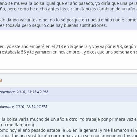
ño se mueva la bolsa igual que el año pasado, yo diría que una pers
año, pero como he dicho antes las circunstancias cambian de un año 
tan dando vacantes o no, no lo sé porque en nuestro hilo nadie come
es todavía pero seguro que hay buenas sustituciones.
en, yo este año empecé en el 213 en la general y voy ya por el 93, segú
 estabas la 56 y te yamaron en noviembre... y dices que una persona en e
PM
eptiembre, 2010, 13:35:42 PM
eptiembre, 2010, 12:19:07 PM
la bolsa varía mucho de un año a otro. Yo trabajé por primera vez 
 no me llamaron).
omo hoy el año pasado estaba la 56 en la general y me llamaron el 
porque fue una sustitución por embarazo, o sea que aunque no fue va