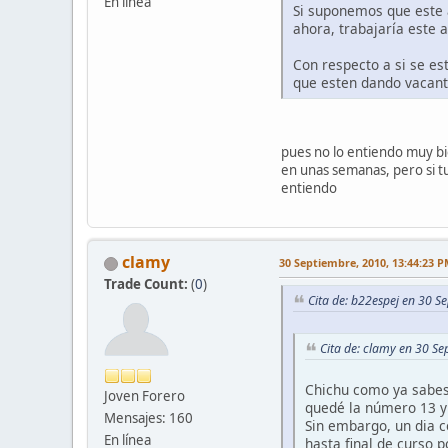
En línea
Si suponemos que este a
ahora, trabajaría este 
Con respecto a si se es
que esten dando vacant
pues no lo entiendo muy bi
en unas semanas, pero si tu
entiendo
clamy
30 Septiembre, 2010, 13:44:23 
Trade Count:
(
0
)
Cita de: b22espej en 30 S
Cita de: clamy en 30 S
Chichu como ya sabes 
Joven Forero
quedé la número 13 y
Mensajes: 160
Sin embargo, un dia c
En línea
hasta final de curso 