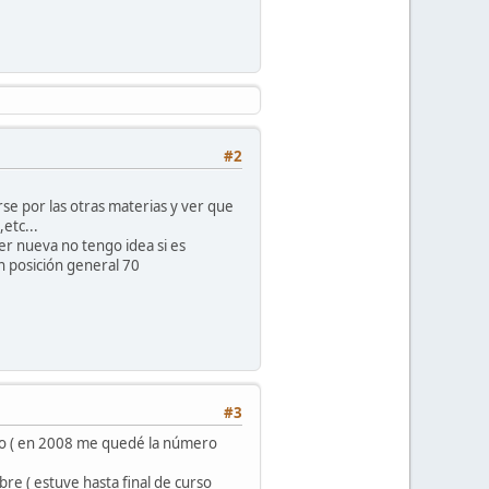
#2
se por las otras materias y ver que
etc...
er nueva no tengo idea si es
n posición general 70
#3
ado ( en 2008 me quedé la número
re ( estuve hasta final de curso