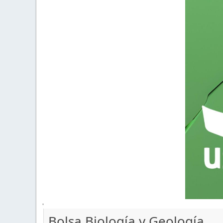
'
Bolsa Biología y Geología