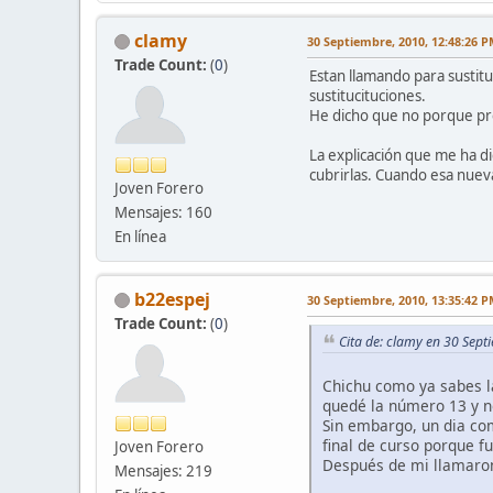
clamy
30 Septiembre, 2010, 12:48:26 
Trade Count:
(
0
)
Estan llamando para sustitu
sustitucituciones.
He dicho que no porque pr
La explicación que me ha di
cubrirlas. Cuando esa nueva 
Joven Forero
Mensajes: 160
En línea
b22espej
30 Septiembre, 2010, 13:35:42 
Trade Count:
(
0
)
Cita de: clamy en 30 Sep
Chichu como ya sabes l
quedé la número 13 y n
Sin embargo, un dia co
final de curso porque f
Joven Forero
Después de mi llamaro
Mensajes: 219