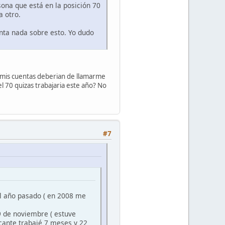
ona que está en la posición 70
a otro.
nta nada sobre esto. Yo dudo
n mis cuentas deberian de llamarme
l 70 quizas trabajaria este año? No
#7
el año pasado ( en 2008 me
9 de noviembre ( estuve
cante trabajé 7 meses y 22