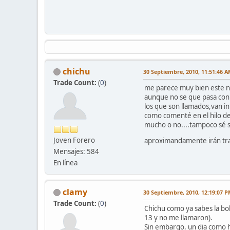
chichu
30 Septiembre, 2010, 11:51:46 
Trade Count:
(
0
)
me parece muy bien este nu
aunque no se que pasa con 
los que son llamados,van i
como comenté en el hilo de 
mucho o no....tampoco sé si
Joven Forero
aproximandamente irán traba
Mensajes: 584
En línea
clamy
30 Septiembre, 2010, 12:19:07 
Trade Count:
(
0
)
Chichu como ya sabes la bo
13 y no me llamaron).
Sin embargo, un dia como ho