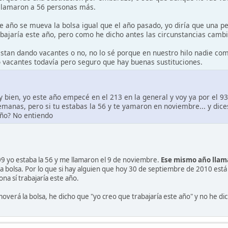
 llamaron a 56 personas más.
 año se mueva la bolsa igual que el año pasado, yo diría que una pe
abajaría este año, pero como he dicho antes las circunstancias cambi
estan dando vacantes o no, no lo sé porque en nuestro hilo nadie co
 vacantes todavía pero seguro que hay buenas sustituciones.
 bien, yo este año empecé en el 213 en la general y voy ya por el 9
manas, pero si tu estabas la 56 y te yamaron en noviembre... y dice
año? No entiendo
9 yo estaba la 56 y me llamaron el 9 de noviembre.
Ese mismo año llam
la bolsa. Por lo que si hay alguien que hoy 30 de septiembre de 2010 está
na sí trabajaría este año.
verá la bolsa, he dicho que "yo creo que trabajaría este año" y no he dic