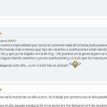
AM
evo hilo!!!
nuestra especialidad que nunca se comenta nada de la bolsa,basta pasear
nformando más o menos que tipo de vacantes o sustituciones están dando,
bio y geo yo he bajado con la de hoy, 136 puestos en la general,pero al s
 siguen dando vacantes o ya son sustituciones,y si creis que los nuevos,e
jando este año...a ver si este hilo se anima!!!
PM
lsa varía mucho de un año a otro. Yo trabajé por primera vez el año pas
y el año pasado estaba la 56 en la general y me llamaron el 9 de noviemb