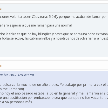
PM
ciones voluntarias en Cádiz (unas 5 ó 6), porque me acaban de llamar por 
efiero esperar a que me llamen para una normal
cho la chica es que no hay bilingües y hasta que se abra una bolsa extraor
bolsa se active, las cubririan ellos y a nosotros nos devolverían a la nuest
PM
tiembre, 2010, 12:19:07 PM
a bolsa varía mucho de un año a otro. Yo trabajé por primera vez el
o me llamaron).
mo hoy el año pasado estaba la 56 en la general y me llamaron el 9 
ue una sustitución por embarazo, o sea que aunque no fue vacante tr
n a 56 personas más.