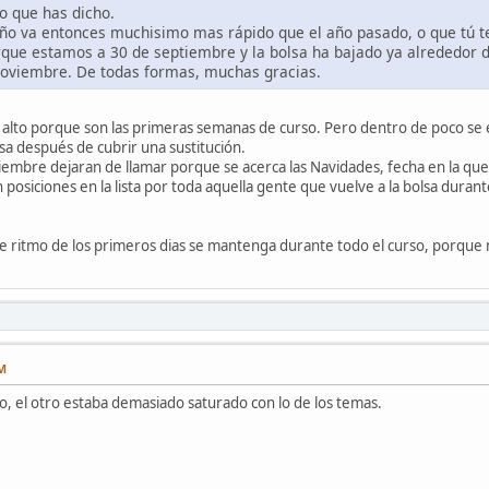
o que has dicho.
año va entonces muchisimo mas rápido que el año pasado, o que tú te
rque estamos a 30 de septiembre y la bolsa ha bajado ya alrededor d
 noviembre. De todas formas, muchas gracias.
y alto porque son las primeras semanas de curso. Pero dentro de poco se 
sa después de cubrir una sustitución.
iembre dejaran de llamar porque se acerca las Navidades, fecha en la que 
n posiciones en la lista por toda aquella gente que vuelve a la bolsa duran
e ritmo de los primeros dias se mantenga durante todo el curso, porque n
PM
o, el otro estaba demasiado saturado con lo de los temas.