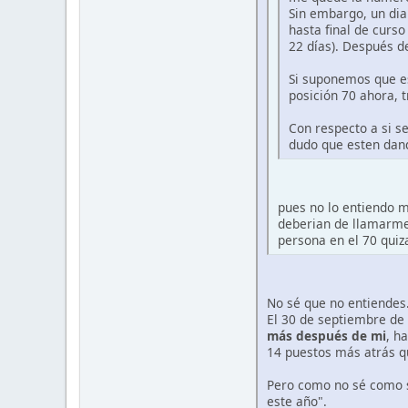
Sin embargo, un dia
hasta final de curs
22 días). Después d
Si suponemos que es
posición 70 ahora, 
Con respecto a si s
dudo que esten dand
pues no lo entiendo m
deberian de llamarme 
persona en el 70 quiz
No sé que no entiendes
El 30 de septiembre de
más después de mi
, h
14 puestos más atrás qu
Pero como no sé como se
este año".