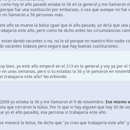
 como hoy el año pasado estaba la 56 en la general y me llamaron e
o porque fue una sustitución por embarazo, o sea que aunque no fue 
e mi llamaron a 56 personas más.
te año se mueva la bolsa igual que el año pasado, yo diría que una 
trabajaría este año, pero como he dicho antes las circunstancias cam
e estan dando vacantes o no, no lo sé porque en nuestro hilo nadie 
o vacantes todavía pero seguro que hay buenas sustituciones.
uy bien, yo este año empecé en el 213 en la general y voy ya por el
en unas semanas, pero si tu estabas la 56 y te yamaron en noviembr
as trabajaria este año? No entiendo
.
 2009 yo estaba la 56 y me llamaron el 9 de noviembre.
Ese mismo a
asta que cerraron la bolsa. Por lo que si hay alguien que hoy 30 de s
e yo el año pasado), esa persona sí trabajaría este año.
 moverá la bolsa, he dicho que "yo creo que trabajaría este año" y