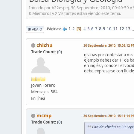
Iniciado por b22espej, 30 Septiembre, 2010, 09:49:59 
0 Miembros y 2 Visitantes están viendo este tema.
1
2
4
5
6
7
8
9
10
11
12
13
.
Páginas
3
IR ABAJO
chichu
30 Septiembre, 2010, 15:05:12 
Trade Count:
(
0
)
gracias por contestar a mis
ejemplo debes dar 1º de bac
en inglés y conocer el voca
debe expresarse con fluide
Joven Forero
Mensajes: 584
En línea
mcmp
30 Septiembre, 2010, 15:11:14 
Trade Count:
(
0
)
Cita de: chichu en 30 Sep