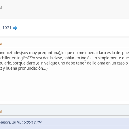
AM
..
1071
PM
 inquietudes(soy muy preguntona),lo que no me queda claro es lo del pues
hiller en inglés???o sea dar la clase,hablar en inglés...o simplemente qu
bulario,porque claro ,el nivel que uno debe tener del idioma en un caso o 
z y buena pronunciación...)
PM
tiembre, 2010, 15:05:12 PM