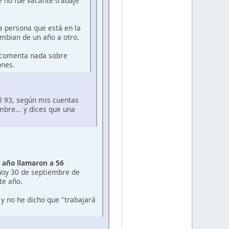
e no fue vacante trabajé
a persona que está en la
ambian de un año a otro.
e comenta nada sobre
ones.
el 93, según mis cuentas
bre... y dices que una
 año llamaron a 56
 hoy 30 de septiembre de
te año.
y no he dicho que "trabajará