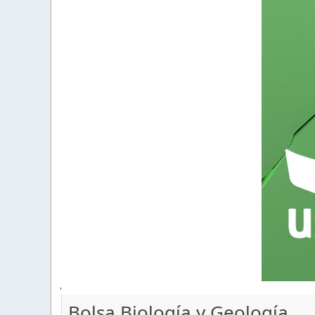
'
Bolsa Biología y Geología