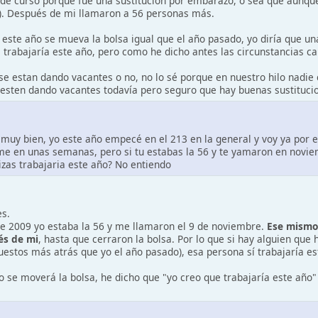
l de curso porque fue una sustitución por embarazo, o sea que aunqu
). Después de mi llamaron a 56 personas más.
este año se mueva la bolsa igual que el año pasado, yo diría que un
, trabajaría este año, pero como he dicho antes las circunstancias c
 se estan dando vacantes o no, no lo sé porque en nuestro hilo nadi
 esten dando vacantes todavía pero seguro que hay buenas sustituci
 muy bien, yo este año empecé en el 213 en la general y voy ya por 
e en unas semanas, pero si tu estabas la 56 y te yamaron en noviem
izas trabajaria este año? No entiendo
es.
de 2009 yo estaba la 56 y me llamaron el 9 de noviembre.
Ese mismo
és de mi
, hasta que cerraron la bolsa. Por lo que si hay alguien que
puestos más atrás que yo el año pasado), esa persona sí trabajaría es
se moverá la bolsa, he dicho que "yo creo que trabajaría este año" 