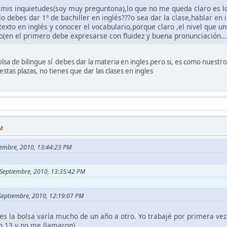
 mis inquietudes(soy muy preguntona),lo que no me queda claro es lo
lo debes dar 1º de bachiller en inglés???o sea dar la clase,hablar en
exto en inglés y conocer el vocabulario,porque claro ,el nivel que u
to(en el primero debe expresarse con fluidez y buena pronunciación...
bolsa de bilingue sí debes dar la materia en ingles pero si, es como nuest
estas plazas, no tienes que dar las clases en ingles
PM
tiembre, 2010, 13:44:23 PM
0 Septiembre, 2010, 13:35:42 PM
 Septiembre, 2010, 12:19:07 PM
s la bolsa varía mucho de un año a otro. Yo trabajé por primera vez
 13 y no me llamaron).