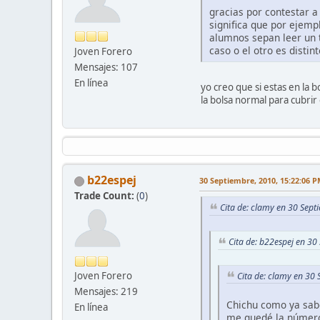
gracias por contestar a
significa que por ejemp
alumnos sepan leer un t
caso o el otro es distin
Joven Forero
Mensajes: 107
En línea
yo creo que si estas en la 
la bolsa normal para cubrir 
b22espej
30 Septiembre, 2010, 15:22:06 
Trade Count:
(
0
)
Cita de: clamy en 30 Sep
Cita de: b22espej en 3
Joven Forero
Cita de: clamy en 30
Mensajes: 219
Chichu como ya sabe
En línea
me quedé la número