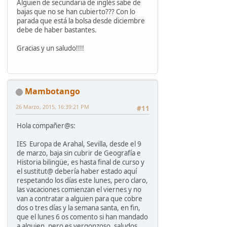
Alguien de secundaria de inglés sabe de
bajas que no se han cubierto??? Con lo
parada que está la bolsa desde diciembre
debe de haber bastantes.
Gracias y un saludo!!!!
Mambotango
26 Marzo, 2015, 16:39:21 PM
#11
Hola compañer@s:
IES Europa de Arahal, Sevilla, desde el 9
de marzo, baja sin cubrir de Geografía e
Historia bilingüe, es hasta final de curso y
el sustitut@ debería haber estado aquí
respetando los días este lunes, pero claro,
las vacaciones comienzan el viernes y no
van a contratar a alguien para que cobre
dos o tres días y la semana santa, en fin,
que el lunes 6 os comento si han mandado
a alguien, pero es vergonzoso, saludos.