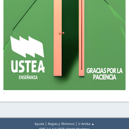
'
|
|
Ayuda
Reglas y Términos
Ir Arriba ▲