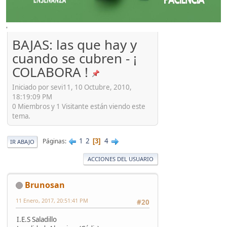
'
BAJAS: las que hay y
cuando se cubren - ¡
COLABORA !
Iniciado por sevi11, 10 Octubre, 2010,
18:19:09 PM
0 Miembros y 1 Visitante están viendo este
tema.
1
2
4
Páginas
3
IR ABAJO
ACCIONES DEL USUARIO
Brunosan
11 Enero, 2017, 20:51:41 PM
#20
I.E.S Saladillo