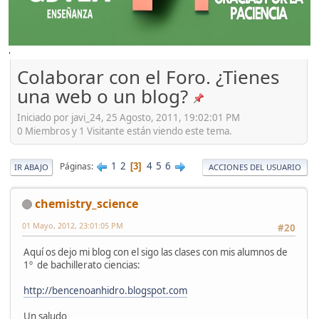
'
Colaborar con el Foro. ¿Tienes
una web o un blog?
Iniciado por javi_24, 25 Agosto, 2011, 19:02:01 PM
0 Miembros y 1 Visitante están viendo este tema.
1
2
4
5
6
Páginas
3
IR ABAJO
ACCIONES DEL USUARIO
chemistry_science
01 Mayo, 2012, 23:01:05 PM
#20
Aquí os dejo mi blog con el sigo las clases con mis alumnos de
1º de bachillerato ciencias:
http://bencenoanhidro.blogspot.com
Un saludo