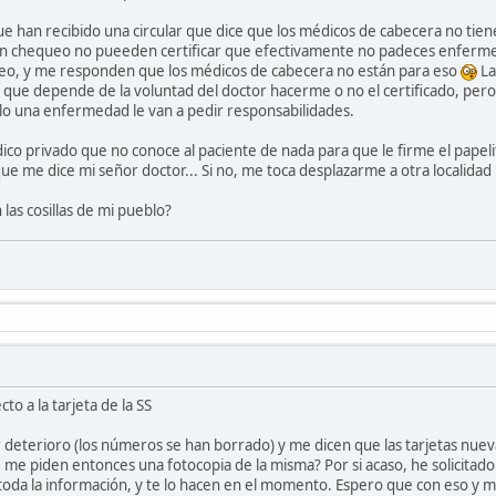
ue han recibido una circular que dice que los médicos de cabecera no tien
n un chequeo no pueeden certificar que efectivamente no padeces enfer
eo, y me responden que los médicos de cabecera no están para eso
La
que depende de la voluntad del doctor hacerme o no el certificado, pero
lo una enfermedad le van a pedir responsabilidades.
ico privado que no conoce al paciente de nada para que le firme el papelit
e me dice mi señor doctor... Si no, me toca desplazarme a otra localidad 
 las cosillas de mi pueblo?
cto a la tarjeta de la SS
r deterioro (los números se han borrado) y me dicen que las tarjetas nue
e piden entonces una fotocopia de la misma? Por si acaso, he solicitado 
toda la información, y te lo hacen en el momento. Espero que con eso y m