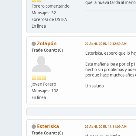
que la nueva tarda al menos
Forero comenzando
Mensajes: 52
Forero/a de USTEA
En línea
Zolapón
29 Abril, 2015, 10:42:39 AM
Trade Count:
(
0
)
Esteriska, espero que lo ha
Esta mañana iba a por el p
hecho sin problemas y adem
porque hace muchos años de
Joven Forero
Un saludo
Mensajes: 108
En línea
Esteriska
29 Abril, 2015, 11:11:09 AM
Trade Count:
(
0
)
sí, gracias, zolapón