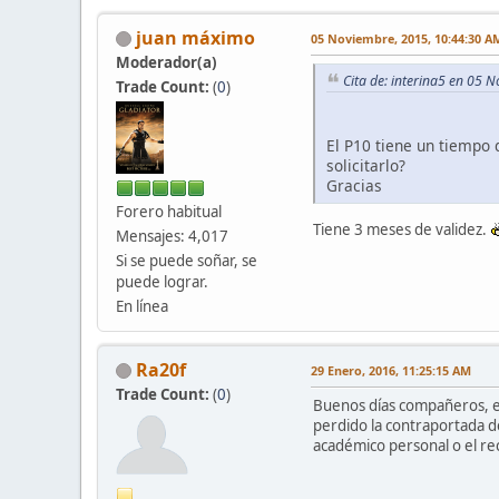
juan máximo
05 Noviembre, 2015, 10:44:30 A
Moderador(a)
Cita de: interina5 en 05 
Trade Count:
(
0
)
El P10 tiene un tiempo 
solicitarlo?
Gracias
Forero habitual
Tiene 3 meses de validez.
Mensajes: 4,017
Si se puede soñar, se
puede lograr.
En línea
Ra20f
29 Enero, 2016, 11:25:15 AM
Trade Count:
(
0
)
Buenos días compañeros, es
perdido la contraportada de
académico personal o el re