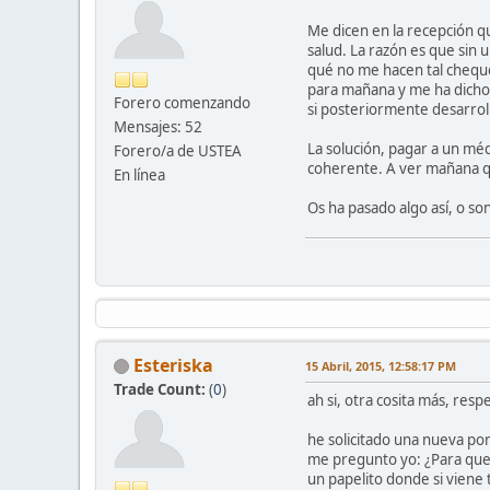
Me dicen en la recepción q
salud. La razón es que si
qué no me hacen tal chequ
para mañana y me ha dicho 
Forero comenzando
si posteriormente desarrol
Mensajes: 52
La solución, pagar a un méd
Forero/a de USTEA
coherente. A ver mañana qu
En línea
Os ha pasado algo así, o son
Esteriska
15 Abril, 2015, 12:58:17 PM
Trade Count:
(
0
)
ah si, otra cosita más, respe
he solicitado una nueva po
me pregunto yo: ¿Para que m
un papelito donde si viene 