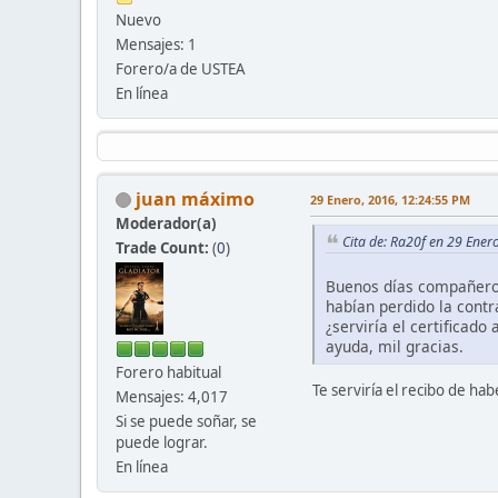
Nuevo
Mensajes: 1
Forero/a de USTEA
En línea
juan máximo
29 Enero, 2016, 12:24:55 PM
Moderador(a)
Cita de: Ra20f en 29 Ener
Trade Count:
(
0
)
Buenos días compañeros,
habían perdido la cont
¿serviría el certificad
ayuda, mil gracias.
Forero habitual
Te serviría el recibo de hab
Mensajes: 4,017
Si se puede soñar, se
puede lograr.
En línea