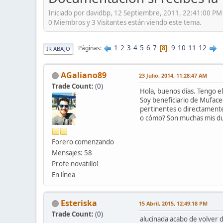
Iniciado por davidbp, 12 Septiembre, 2011, 22:41:00 PM
0 Miembros y 3 Visitantes están viendo este tema.
1
2
3
4
5
6
7
9
10
11
12
Páginas
8
IR ABAJO
AGaliano89
23 Julio, 2014, 11:28:47 AM
Trade Count:
(
0
)
Hola, buenos días. Tengo 
Soy beneficiario de Muface
pertinentes o directamente 
o cómo? Son muchas mis dud
Forero comenzando
Mensajes: 58
Profe novatillo!
En línea
Esteriska
15 Abril, 2015, 12:49:18 PM
Trade Count:
(
0
)
alucinada acabo de volver d