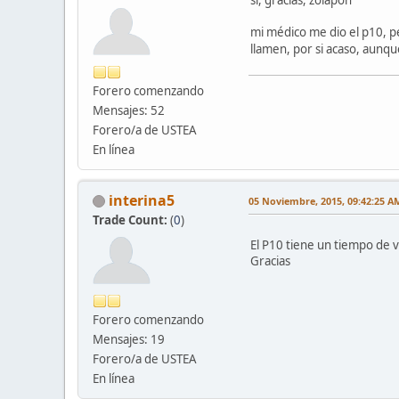
mi médico me dio el p10, p
llamen, por si acaso, aunque
Forero comenzando
Mensajes: 52
Forero/a de USTEA
En línea
interina5
05 Noviembre, 2015, 09:42:25 A
Trade Count:
(
0
)
El P10 tiene un tiempo de v
Gracias
Forero comenzando
Mensajes: 19
Forero/a de USTEA
En línea