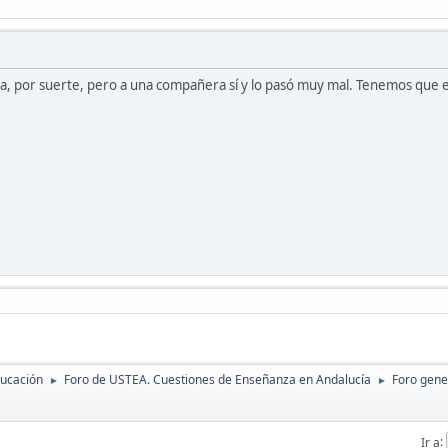
, por suerte, pero a una compañera sí y lo pasó muy mal. Tenemos que e
ducación
Foro de USTEA. Cuestiones de Enseñanza en Andalucía
Foro gene
►
►
Ir a