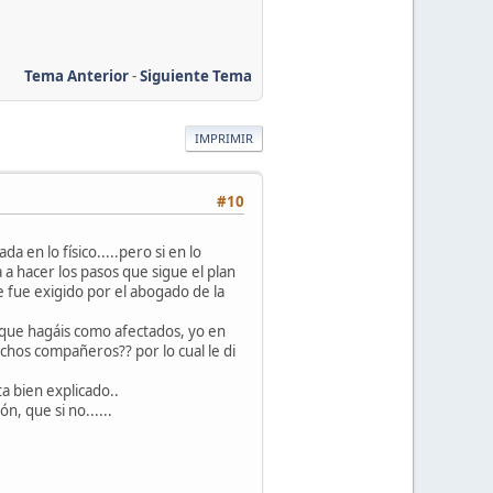
Tema Anterior
-
Siguiente Tema
IMPRIMIR
#10
en lo físico.....pero si en lo
a hacer los pasos que sigue el plan
 fue exigido por el abogado de la
 que hagáis como afectados, yo en
chos compañeros?? por lo cual le di
ta bien explicado..
n, que si no......