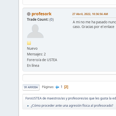
profesork
27 Abril, 2022, 10:36:56 AM
Trade Count:
(
0
)
A mi no me ha pasado nunca
caso. Gracias por el enlace
Nuevo
Mensajes: 2
Forero/a de USTEA
En línea
1
Páginas
2
IR ARRIBA
ForoUSTEA de maestros/as y profesores/as que les gusta la e
¿Cómo proceder ante una agresión física al profesorado?
►