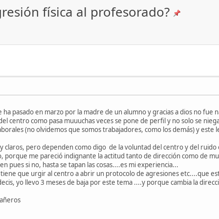
esión física al profesorado?
a pasado en marzo por la madre de un alumno y gracias a dios no fue nada 
del centro como pasa muuuchas veces se pone de perfil y no solo se niega 
aborales (no olvidemos que somos trabajadores, como los demás) y este le
uy claros, pero dependen como digo de la voluntad del centro y del ruido
, porque me pareció indignante la actitud tanto de dirección como de mu
en pues si no, hasta se tapan las cosas....es mi experiencia...
 tiene que urgir al centro a abrir un protocolo de agresiones etc....que es
cis, yo llevo 3 meses de baja por este tema ....y porque cambia la direcció
pañeros