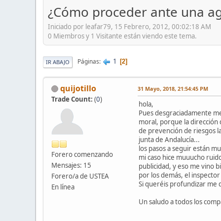
¿Cómo proceder ante una agr
Iniciado por leafar79, 15 Febrero, 2012, 00:02:18 AM
0 Miembros y 1 Visitante están viendo este tema.
1
Páginas
2
IR ABAJO
quijotillo
31 Mayo, 2018, 21:54:45 PM
Trade Count:
(
0
)
hola,
Pues desgraciadamente me h
moral, porque la dirección 
de prevención de riesgos l
junta de Andalucía...
los pasos a seguir están m
Forero comenzando
mi caso hice muuucho ruido
Mensajes: 15
publicidad, y eso me vino bi
por los demás, el inspector
Forero/a de USTEA
Si queréis profundizar me de
En línea
Un saludo a todos los com