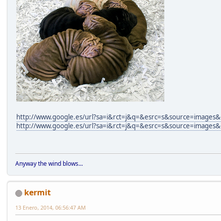
http://www.google.es/url?sa=i&rct=j&q=&esrc=s&source=im
http://www.google.es/url?sa=i&rct=j&q=&esrc=s&source=i
Anyway the wind blows...
kermit
13 Enero, 2014, 06:56:47 AM