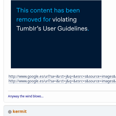
http://www.google.es/url?sa=i&rct=j&q=&esrc=s&source=i
http://www.google.es/url?sa=i&rct=j&q=&esrc=s&source=i
Anyway the wind blows...
kermit