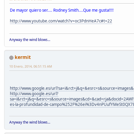
De mayor quiero ser.... Rodney Smith....Que me gusta!!!!
http://www.youtube.com/watch?v=oc3PdnHeA7c#t=22
Anyway the wind blows...
kermit
10 Enero, 2014, 06:51:15 AM
http://www.google.es/url?sa=i&rct=j&q=&esrc=s&source=ima
http://www.google.es/url?
sa=i&rct=j&q=&esrc=s&source=images&cd=&cad=rja&docid
es-la-profundidad-de-campo%252F%26ei%3Dv4nPUufYMeSt0
Anyway the wind blows...