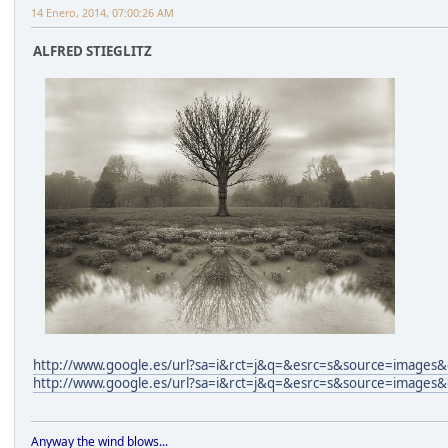
14 Enero, 2014, 07:00:26 AM
ALFRED STIEGLITZ
http://www.google.es/url?sa=i&rct=j&q=&esrc=s&source=i
http://www.google.es/url?sa=i&rct=j&q=&esrc=s&source=ima
Anyway the wind blows...