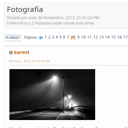
'
Fotografía
Iniciado por zuzil, 06 Noviembre, 2013, 21:41:26 PM
0 Miembros y 2 Visitantes están viendo este tema.
1
2
3
4
5
6
7
9
10
11
12
13
14
15
16
17
Páginas
8
IR ABAJO
kermit
08 Enero, 2014, 07:00:39 AM