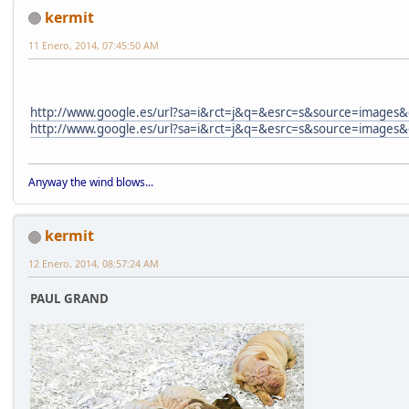
kermit
11 Enero, 2014, 07:45:50 AM
http://www.google.es/url?sa=i&rct=j&q=&esrc=s&source=imag
http://www.google.es/url?sa=i&rct=j&q=&esrc=s&source=im
Anyway the wind blows...
kermit
12 Enero, 2014, 08:57:24 AM
PAUL GRAND