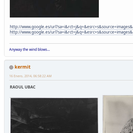
http://www.google.es/url?sa=i&rct=j&q=&esrc=s&source=im
http://www.google.es/url?sa=i&rct=j&q=&esrc=s&source=im
Anyway the wind blows...
kermit
16 Enero, 2014, 06:58:22 AM
RAOUL UBAC