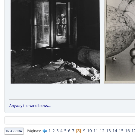
Anyway the wind blows...
1
2
3
4
5
6
7
9
10
11
12
13
14
15
16
1
Páginas
8
IR ARRIBA