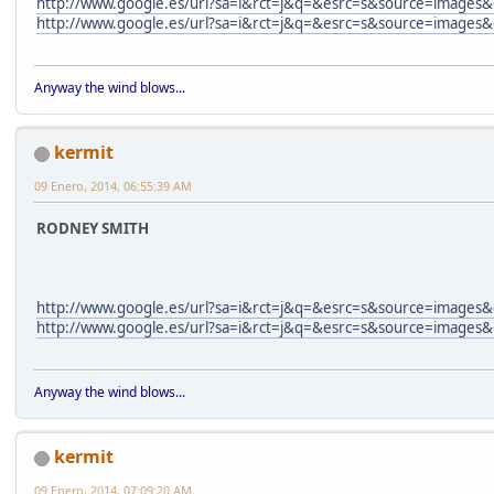
http://www.google.es/url?sa=i&rct=j&q=&esrc=s&source=im
http://www.google.es/url?sa=i&rct=j&q=&esrc=s&source=im
Anyway the wind blows...
kermit
09 Enero, 2014, 06:55:39 AM
RODNEY SMITH
http://www.google.es/url?sa=i&rct=j&q=&esrc=s&source=im
http://www.google.es/url?sa=i&rct=j&q=&esrc=s&source=im
Anyway the wind blows...
kermit
09 Enero, 2014, 07:09:20 AM