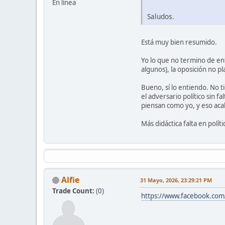
En línea
Saludos.
Está muy bien resumido.
Yo lo que no termino de en
algunos), la oposición no 
Bueno, sí lo entiendo. No t
el adversario político sin f
piensan como yo, y eso acab
Más didáctica falta en polít
Alfie
31 Mayo, 2026, 23:29:21 PM
Trade Count:
(
0
)
https://www.facebook.co