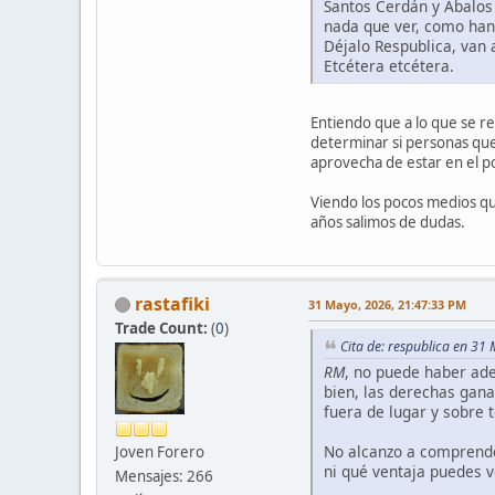
Santos Cerdán y Ábalos 
nada que ver, como han 
Déjalo Respublica, van 
Etcétera etcétera.
Entiendo que a lo que se re
determinar si personas que 
aprovecha de estar en el po
Viendo los pocos medios que
años salimos de dudas.
rastafiki
31 Mayo, 2026, 21:47:33 PM
Trade Count:
(
0
)
Cita de: respublica en 31
RM
, no puede haber ade
bien, las derechas gana
fuera de lugar y sobre 
No alcanzo a comprende
Joven Forero
ni qué ventaja puedes v
Mensajes: 266