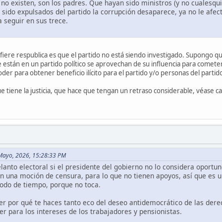
no existen, son los padres. Que hayan sido ministros (y no cualesqui
sido expulsados del partido la corrupción desaparece, ya no le afec
a seguir en sus trece.
fiere respublica es que el partido no está siendo investigado. Supongo qu
están en un partido político se aprovechan de su influencia para cometer d
der para obtener beneficio ilícito para el partido y/o personas del partid
 tiene la justicia, que hace que tengan un retraso considerable, véase ca
 Mayo, 2026, 15:28:33 PM
lanto electoral si el presidente del gobierno no lo considera oportun
n una moción de censura, para lo que no tienen apoyos, así que es 
todo de tiempo, porque no toca.
r por qué te haces tanto eco del deseo antidemocrático de las dere
er para los intereses de los trabajadores y pensionistas.