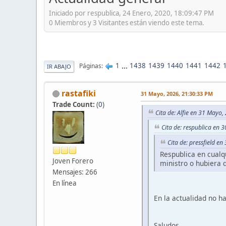
Iniciado por respublica, 24 Enero, 2020, 18:09:47 PM
0 Miembros y 3 Visitantes están viendo este tema.
1
...
1438
1439
1440
1441
1442
Páginas
IR ABAJO
rastafiki
31 Mayo, 2026, 21:30:33 PM
Trade Count:
(
0
)
Cita de: Alfie en 31 Mayo
Cita de: respublica en
Cita de: pressfield e
Respublica en cualq
Joven Forero
ministro o hubiera 
Mensajes: 266
En línea
En la actualidad no h
Saludos.