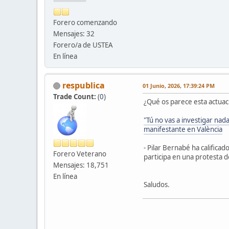
Forero comenzando
Mensajes: 32
Forero/a de USTEA
En línea
respublica
01 Junio, 2026, 17:39:24 PM
Trade Count:
(
0
)
¿Qué os parece esta actuació
"Tú no vas a investigar nad
manifestante en València
- Pilar Bernabé ha califica
Forero Veterano
participa en una protesta 
Mensajes: 18,751
En línea
Saludos.