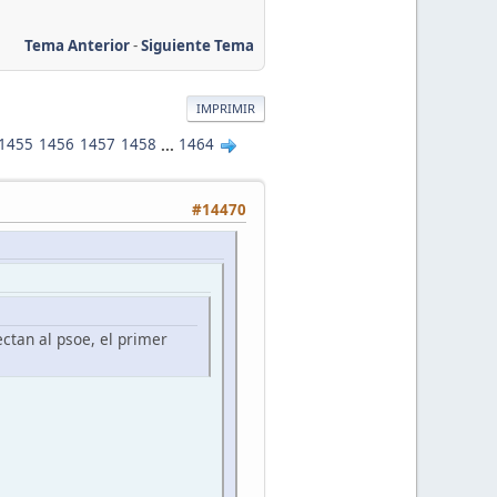
Tema Anterior
-
Siguiente Tema
IMPRIMIR
1455
1456
1457
1458
...
1464
#14470
ctan al psoe, el primer