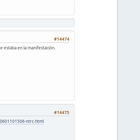
#14474
ue estaba en la manifestación.
#14475
260601101506-ntrc.html