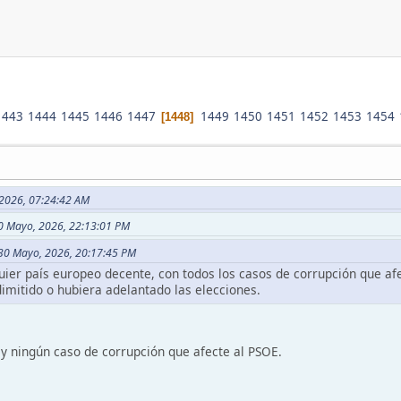
1443
1444
1445
1446
1447
1449
1450
1451
1452
1453
1454
1448
, 2026, 07:24:42 AM
 30 Mayo, 2026, 22:13:01 PM
n 30 Mayo, 2026, 20:17:45 PM
uier país europeo decente, con todos los casos de corrupción que afe
dimitido o hubiera adelantado las elecciones.
ay ningún caso de corrupción que afecte al PSOE.