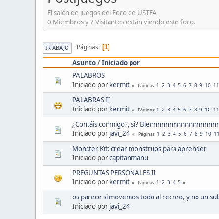
El salón de juegos del Foro de USTEA
0 Miembros y 7 Visitantes están viendo este foro.
Páginas
1
IR ABAJO
Asunto
/
Iniciado por
PALABROS
Iniciado por
kermit
1
2
3
4
5
6
7
8
9
10
11
Páginas
PALABRAS II
Iniciado por
kermit
1
2
3
4
5
6
7
8
9
10
11
Páginas
¿Contáis conmigo?, si? Biennnnnnnnnnnnnnnn
Iniciado por
javi_24
1
2
3
4
5
6
7
8
9
10
1
Páginas
Monster Kit: crear monstruos para aprender
Iniciado por
capitanmanu
PREGUNTAS PERSONALES II
Iniciado por
kermit
1
2
3
4
5
Páginas
os parece si movemos todo al recreo, y no un su
Iniciado por
javi_24