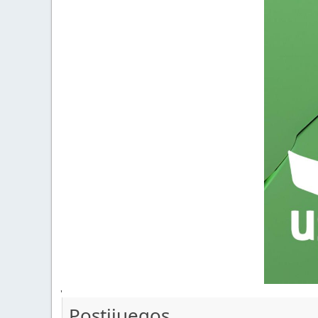
'
Postijuegos