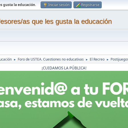
s gusta la educación
.
Iniciar sesión
Registrarse
sores/as que les gusta la educación
ucación
Foro de USTEA. Cuestiones no educativas
El Recreo
Postijuego
►
►
►
¡CUIDAMOS LA PÚBLICA!