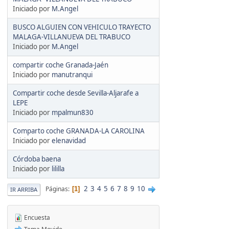
Iniciado por
M.Angel
BUSCO ALGUIEN CON VEHICULO TRAYECTO
MALAGA-VILLANUEVA DEL TRABUCO
Iniciado por
M.Angel
compartir coche Granada-Jaén
Iniciado por
manutranqui
Compartir coche desde Sevilla-Aljarafe a
LEPE
Iniciado por
mpalmun830
Comparto coche GRANADA-LA CAROLINA
Iniciado por
elenavidad
Córdoba baena
Iniciado por
lililla
2
3
4
5
6
7
8
9
10
Páginas
1
IR ARRIBA
Encuesta