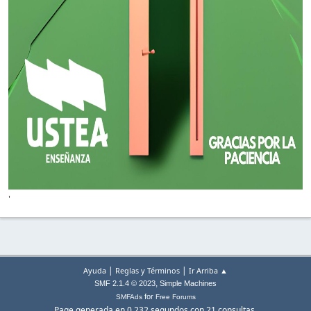
'
|
|
Ayuda
Reglas y Términos
Ir Arriba ▲
,
SMF 2.1.4 © 2023
Simple Machines
for
SMFAds
Free Forums
Page generada en 0.232 segundos con 21 consultas.