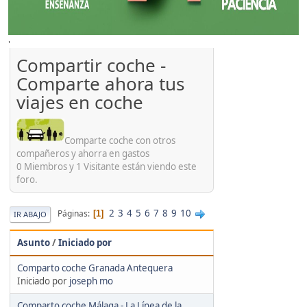
'
Compartir coche -
Comparte ahora tus
viajes en coche
Comparte coche con otros
compañeros y ahorra en gastos
0 Miembros y 1 Visitante están viendo este
foro.
2
3
4
5
6
7
8
9
10
Páginas
1
IR ABAJO
Asunto
/
Iniciado por
Comparto coche Granada Antequera
Iniciado por
joseph mo
Comparto coche Málaga - La Línea de la